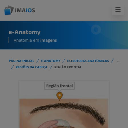
e-Anatomy
Anatomia em
imagens
PÁGINA INICIAL
E-ANATOMY
ESTRUTURAS ANATÔMICAS
...
REGIÕES DA CABEÇA
REGIÃO FRONTAL