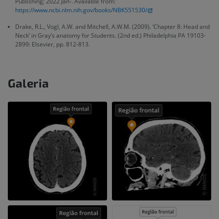
Publishing; 2022 Jan-. Available from:
https://www.ncbi.nlm.nih.gov/books/NBK551530/
Drake, R.L., Vogl, A.W. and Mitchell, A.W.M. (2009). ‘Chapter 8: Head and
Neck’ in Gray’s anatomy for Students. (2nd ed.) Philadelphia PA 19103-
2899: Elsevier, pp. 812-813.
Galeria