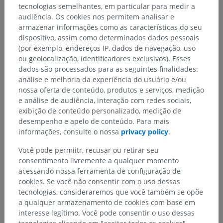
tecnologias semelhantes, em particular para medir a
audiência. Os cookies nos permitem analisar e
armazenar informações como as características do seu
dispositivo, assim como determinados dados pessoais
(por exemplo, endereços IP, dados de navegação, uso
ou geolocalização, identificadores exclusivos). Esses
dados são processados para as seguintes finalidades:
análise e melhoria da experiência do usuário e/ou
nossa oferta de conteúdo, produtos e serviços, medição
e análise de audiência, interação com redes sociais,
Hierarquia anatômica
exibição de conteúdo personalizado, medição de
desempenho e apelo de conteúdo. Para mais
informações, consulte o nossa
privacy policy
.
Anatomia humana 2
Você pode permiitr, recusar ou retirar seu
consentimento livremente a qualquer momento
Anatomia humana 1
acessando nossa ferramenta de configuração de
cookies. Se você não consentir com o uso dessas
Anatomia geral
>
Planos, linhas e regiões
>
tecnologias, consideraremos que você também se opõe
Regiões do corpo humano
>
Regiões da cabeça
a qualquer armazenamento de cookies com base em
interesse legítimo. Você pode consentir o uso dessas
Estruturas subjacentes: