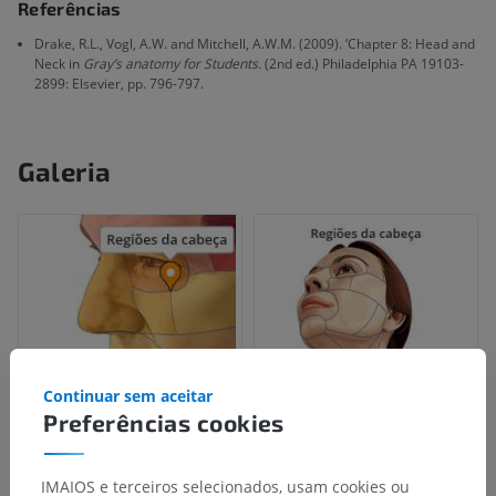
Referências
Drake, R.L., Vogl, A.W. and Mitchell, A.W.M. (2009). ‘Chapter 8: Head and
Neck in
Gray’s anatomy for Students.
(2nd ed.) Philadelphia PA 19103-
2899: Elsevier, pp. 796-797.
Galeria
Continuar sem aceitar
Preferências cookies
IMAIOS e terceiros selecionados, usam cookies ou