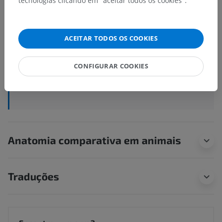
tecnologias clicando em "aceitar todos os cookies".
Região frontal
Região parietal
Região occipital
ACEITAR TODOS OS COOKIES
Região temporal
Região auricular
CONFIGURAR COOKIES
Região mastóidea
Região facial
Anatomia comparativa em animais
Traduções