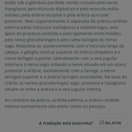
então sob a glândula parótida, sendo cruzada pelo nervo
hipoglosso, pelo músculo digástrico e pelo músculo estilo-
hióideo, pela artéria occipital e pela artéria auricular
posterior. Mais superiormente, é separada da artéria carótida
externa pelos músculos estiloglosso e estilofaríngeo, pelo
ápice do processo estilóide e pelo ligamento estilo-hióideo,
pelo nervo glossofaríngeo e pelo ramo faríngeo do nervo
vago. Relaciona-se, posteriormente, com o músculo longo da
cabeça, o gânglio cervical superior do tronco simpático e o
nervo laríngeo superior; lateralmente, com a veia jugular
interna e o nervo vago, estando o nervo situado em um plano
posterior à artéria; medialmente, com a faringe, o nervo
laríngeo superior e a artéria faríngea ascendente. Na base do
crânio, os nervos glossofaríngeo, vago, acessório e hipoglosso
situam-se entre a artéria e a veia jugular interna.
Ao contrário da artéria carótida externa, a artéria carótida
interna normalmente não emite ramos no pescoço.
A tradução está incorreta?
RELATAR