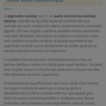
Mostrar sempre a definição original
O
segmento cervical
, ou C1, ou
parte cervical da carótida
interna
, estende-se da bifurcação da carótida até sua
entrada no canal carótico no crânio, anteriormente ao forame
jugular. Em sua origem, a artéria carótida interna apresenta
uma leve dilatação. Essa parte da artéria é conhecida como
seio carótico ou bulbo carótico. A porção ascendente do
segmento cervical ocorre distalmente ao bulbo, quando as
paredes do vaso voltam a ser paralelas.
A carótida interna percorre verticalmente para cima na
bainha carótica e entra no crânio pelo canal carótico. Durante
esse trajeto, situa-se à frente dos processos transversos das
três vértebras cervicais superiores.
É relativamente superficial em seu início, onde está contida
no trígono carótico do pescoço, e situa-se atrás e
medialmente à artéria carótida externa, sobreposta pelo
músculo esternocleidomastóideo e recoberta pela fáscia
profunda, pelo platisma e pelo tegumento comum; passa