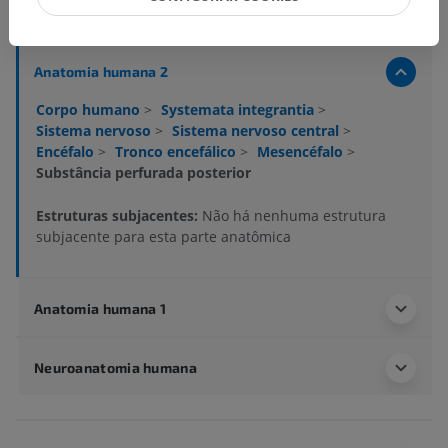
Hierarquia anatômica
Anatomia humana 2
Corpo humano
>
Systemata integrantia
>
Sistema nervoso
>
Sistema nervoso central
>
Encéfalo
>
Tronco encefálico
>
Mesencéfalo
>
Substância perfurada posterior
Estruturas subjacentes:
Não há nenhuma estrutura
subjacente para esta parte anatômica
Anatomia humana 1
Neuroanatomia humana