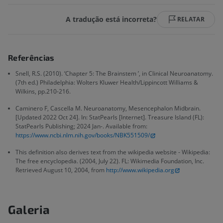
A tradução está incorreta?
RELATAR
Referências
Snell, R.S. (2010). ‘Chapter 5: The Brainstem ’, in Clinical Neuroanatomy.
(7th ed.) Philadelphia: Wolters Kluwer Health/Lippincott Williams &
Wilkins, pp.210-216.
Caminero F, Cascella M. Neuroanatomy, Mesencephalon Midbrain.
[Updated 2022 Oct 24]. In: StatPearls [Internet]. Treasure Island (FL):
StatPearls Publishing; 2024 Jan-. Available from:
https://www.ncbi.nlm.nih.gov/books/NBK551509/
This definition also derives text from the wikipedia website - Wikipedia:
The free encyclopedia. (2004, July 22). FL: Wikimedia Foundation, Inc.
Retrieved August 10, 2004, from
http://www.wikipedia.org
Galeria