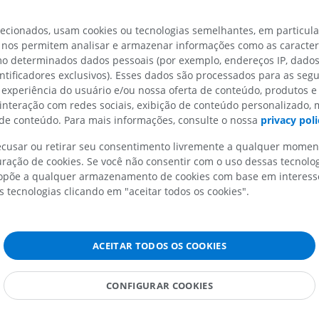
quéia
IRM do ombro
Radiografias 
éia
lecionados, usam cookies ou tecnologias semelhantes, em particul
IRM
inferior
 nos permitem analisar e armazenar informações como as caracterí
Radiografias
PREMIUM
omo determinados dados pessoais (por exemplo, endereços IP, dado
GRÁTIS
entificadores exclusivos). Esses dados são processados para as segu
IRM do carpo
aquéia
 experiência do usuário e/ou nossa oferta de conteúdo, produtos e
IRM
IRM do membro
 interação com redes sociais, exibição de conteúdo personalizado,
éia
IRM
PREMIUM
e conteúdo. Para mais informações, consulte o nossa
privacy poli
PREMIUM
recusar ou retirar seu consentimento livremente a qualquer mome
IRM do cotovelo
ração de cookies. Se você não consentir com o uso dessas tecnolo
IRM
Ressonância m
põe a qualquer armazenamento de cookies com base em interesse
quadril
PREMIUM
s tecnologias clicando em "aceitar todos os cookies".
IRM
PREMIUM
IRM da mão
IRM
ACEITAR TODOS OS COOKIES
IRM do joelho
PREMIUM
IRM
PREMIUM
CONFIGURAR COOKIES
Radiografias do membro
superior
Radiografias
Artrografia do 