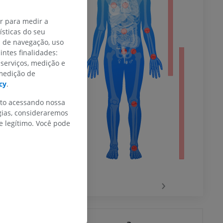
do membro
ar para medir a
sticas do seu
s de navegação, uso
intes finalidades:
 serviços, medição e
 inferior
 medição de
cy
.
nto acessando nossa
gias, consideraremos
agnética do
 legítimo. Você pode
‹
›
joelho