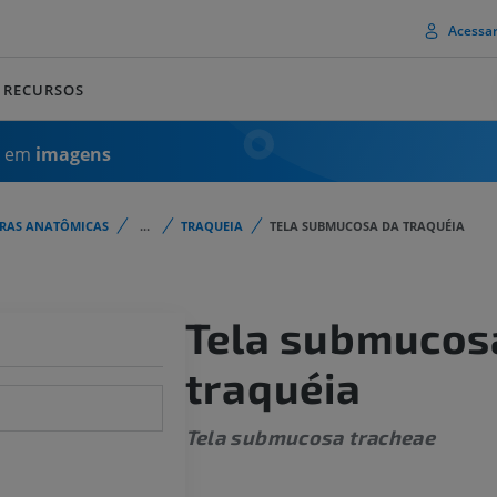
Acessa
RECURSOS
a em
imagens
URAS ANATÔMICAS
...
TRAQUEIA
TELA SUBMUCOSA DA TRAQUÉIA
Tela submucos
traquéia
Tela submucosa tracheae