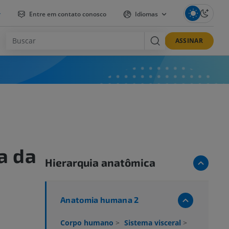
r
Entre em contato conosco
Idiomas
ASSINAR
a da
Hierarquia anatômica
Anatomia humana 2
Corpo humano
>
Sistema visceral
>