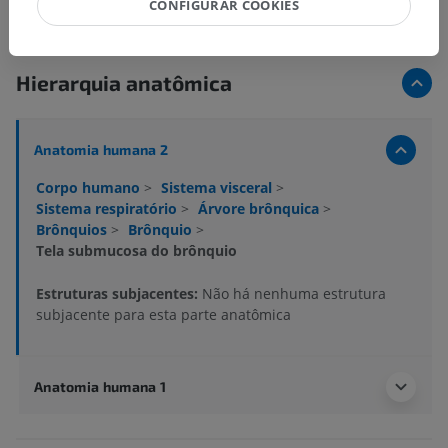
CONFIGURAR COOKIES
Hierarquia anatômica
Anatomia humana 2
Corpo humano
>
Sistema visceral
>
Sistema respiratório
>
Árvore brônquica
>
Brônquios
>
Brônquio
>
Tela submucosa do brônquio
Estruturas subjacentes:
Não há nenhuma estrutura
subjacente para esta parte anatômica
Anatomia humana 1