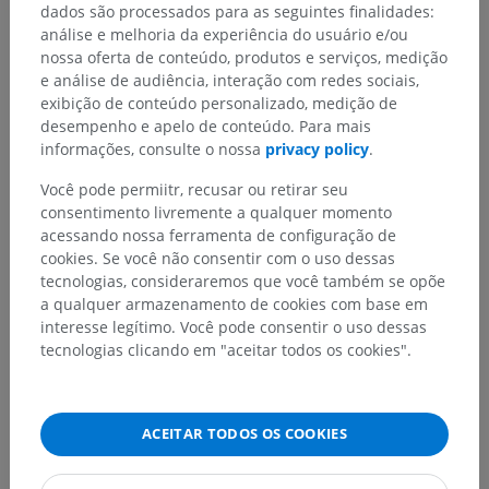
dados são processados para as seguintes finalidades:
na umidificação, na regulação neural do tônus e da secreção
análise e melhoria da experiência do usuário e/ou
das vias aéreas e no suprimento vascular. Sua alteração
nossa oferta de conteúdo, produtos e serviços, medição
patológica — incluindo hipertrofia glandular, deposição de
e análise de audiência, interação com redes sociais,
colágeno e infiltração inflamatória — é central para a
exibição de conteúdo personalizado, medição de
patogênese das doenças obstrutivas das vias aéreas.
desempenho e apelo de conteúdo. Para mais
informações, consulte o nossa
privacy policy
.
A tradução está incorreta?
RELATAR
Você pode permiitr, recusar ou retirar seu
consentimento livremente a qualquer momento
acessando nossa ferramenta de configuração de
Galeria
cookies. Se você não consentir com o uso dessas
tecnologias, consideraremos que você também se opõe
a qualquer armazenamento de cookies com base em
interesse legítimo. Você pode consentir o uso dessas
tecnologias clicando em "aceitar todos os cookies".
ACEITAR TODOS OS COOKIES