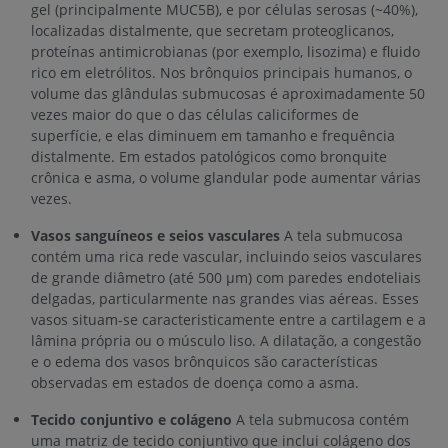
gel (principalmente MUC5B), e por células serosas (~40%),
localizadas distalmente, que secretam proteoglicanos,
proteínas antimicrobianas (por exemplo, lisozima) e fluido
rico em eletrólitos. Nos brônquios principais humanos, o
volume das glândulas submucosas é aproximadamente 50
vezes maior do que o das células caliciformes de
superfície, e elas diminuem em tamanho e frequência
distalmente. Em estados patológicos como bronquite
crônica e asma, o volume glandular pode aumentar várias
vezes.
Vasos sanguíneos e seios vasculares
A tela submucosa
contém uma rica rede vascular, incluindo seios vasculares
de grande diâmetro (até 500 µm) com paredes endoteliais
delgadas, particularmente nas grandes vias aéreas. Esses
vasos situam-se caracteristicamente entre a cartilagem e a
lâmina própria ou o músculo liso. A dilatação, a congestão
e o edema dos vasos brônquicos são características
observadas em estados de doença como a asma.
Tecido conjuntivo e colágeno
A tela submucosa contém
uma matriz de tecido conjuntivo que inclui colágeno dos