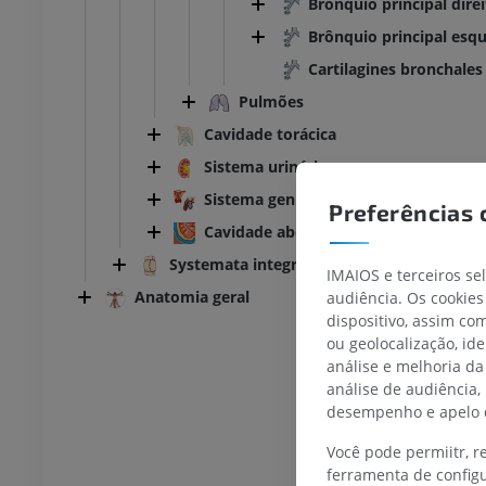
Brônquio principal dire
Brônquio principal esq
Cartilagines bronchales
Pulmões
Cavidade torácica
Sistema urinário
Sistema genital
Preferências 
Cavidade abdomino-pélvica
Systemata integrantia
IMAIOS e terceiros se
Anatomia geral
audiência. Os cookies
dispositivo, assim c
TARSO-PÉ
ou geolocalização, id
análise e melhoria da
joelho
IRM do tornozelo
análise de audiência,
IRM
desempenho e apelo d
UM
PREMIUM
Você pode permiitr, 
ferramenta de configu