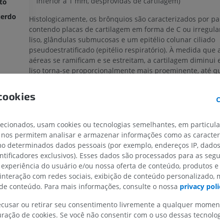
inferior a 1 mm, desprovidas de cartilagem)
ito
uerdo
Histologicamente, os brônquios são caracterizados por p
contendo placas de cartilagem em forma de C ou irregula
liso, glândulas submucosas e um epitélio colunar ciliado
pseudoestratificado (epitélio respiratório). À medida que a
aéreas se ramificam e se estreitam, a cartilagem diminui
liso torna-se proporcionalmente mais proeminente, até q
cartilagem esteja ausente nos bronquíolos.
cookies
C
A tradução está incorreta?
RELATAR
lecionados, usam cookies ou tecnologias semelhantes, em particul
 nos permitem analisar e armazenar informações como as caracterí
omo determinados dados pessoais (por exemplo, endereços IP, dado
Galeria
MEMBRO SUPERIOR
MEMBRO INFERIOR
entificadores exclusivos). Esses dados são processados para as segu
 experiência do usuário e/ou nossa oferta de conteúdo, produtos e
IRM do membro superior
Membro inferi
 interação com redes sociais, exibição de conteúdo personalizado,
IRM
Ilustrações
e conteúdo. Para mais informações, consulte o nossa
privacy poli
PREMIUM
PREMIUM
recusar ou retirar seu consentimento livremente a qualquer mome
ração de cookies. Se você não consentir com o uso dessas tecnolo