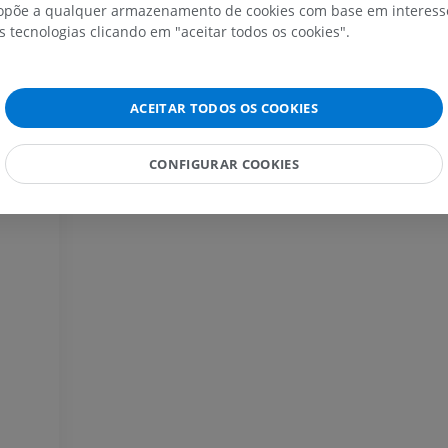
IRM do ombro
Radiografias 
põe a qualquer armazenamento de cookies com base em interesse
IRM
inferior
s tecnologias clicando em "aceitar todos os cookies".
Radiografias
PREMIUM
GRÁTIS
IRM do carpo
ACEITAR TODOS OS COOKIES
IRM
IRM do membro
IRM
PREMIUM
PREMIUM
CONFIGURAR COOKIES
IRM do cotovelo
IRM
Ressonância m
quadril
PREMIUM
IRM
PREMIUM
IRM da mão
IRM
IRM do joelho
PREMIUM
IRM
PREMIUM
Radiografias do membro
superior
Radiografias
Artrografia do 
Artrografia CT
PREMIUM