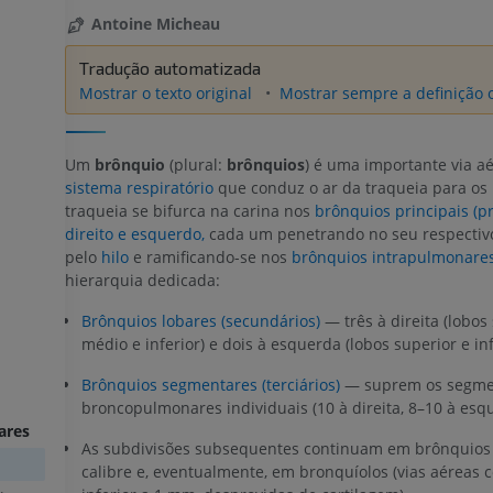
Antoine Micheau
Tradução automatizada
Mostrar o texto original
Mostrar sempre a definição o
Um
brônquio
(plural:
brônquios
) é uma importante via a
sistema respiratório
que conduz o ar da traqueia para os
traqueia se bifurca na carina nos
brônquios principais (p
direito e esquerdo,
cada um penetrando no seu respectiv
pelo
hilo
e ramificando-se nos
brônquios intrapulmonare
hierarquia dedicada:
Brônquios lobares (secundários)
— três à direita (lobos 
médio e inferior) e dois à esquerda (lobos superior e inf
Brônquios segmentares (terciários)
— suprem os segme
broncopulmonares individuais (10 à direita, 8–10 à esq
ares
As subdivisões subsequentes continuam em brônquios
calibre e, eventualmente, em bronquíolos (vias aéreas