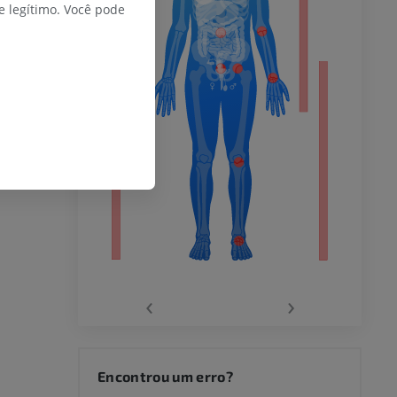
do membro
 legítimo. Você pode
 inferior
agnética do
‹
›
joelho
Encontrou um erro?