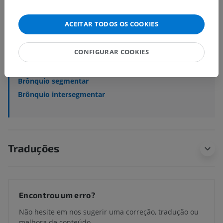
Corpo humano
>
Sistema visceral
>
ACEITAR TODOS OS COOKIES
Sistema respiratório
>
Árvore brônquica
>
Brônquios
>
Brônquios intrapulmonares
CONFIGURAR COOKIES
Estruturas subjacentes:
Brônquio lobar
Brônquio segmentar
Brônquio intersegmentar
Traduções
Encontrou um erro?
Não hesite em nos sugerir uma correção, tradução ou
melhora de conteúdo.