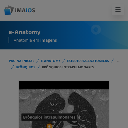
e-Anatomy
Anatomia em
imagens
PÁGINA INICIAL
E-ANATOMY
ESTRUTURAS ANATÔMICAS
...
BRÔNQUIOS
BRÔNQUIOS INTRAPULMONARES