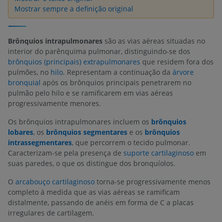
Mostrar sempre a definição original
Brônquios intrapulmonares
são as vias aéreas situadas no
interior do parênquima pulmonar, distinguindo-se dos
brônquios (principais) extrapulmonares
que residem fora dos
pulmões, no
hilo
. Representam a continuação da
árvore
bronquial
após os brônquios principais penetrarem no
pulmão pelo hilo e se ramificarem em vias aéreas
progressivamente menores.
Os brônquios intrapulmonares incluem os
brônquios
lobares
, os
brônquios segmentares
e os
brônquios
intrassegmentares
, que percorrem o tecido pulmonar.
Caracterizam-se pela presença de
suporte cartilaginoso
em
suas paredes, o que os distingue dos bronquíolos.
O
arcabouço cartilaginoso
torna-se progressivamente menos
completo à medida que as vias aéreas se ramificam
distalmente, passando de anéis em forma de C a placas
irregulares de cartilagem.