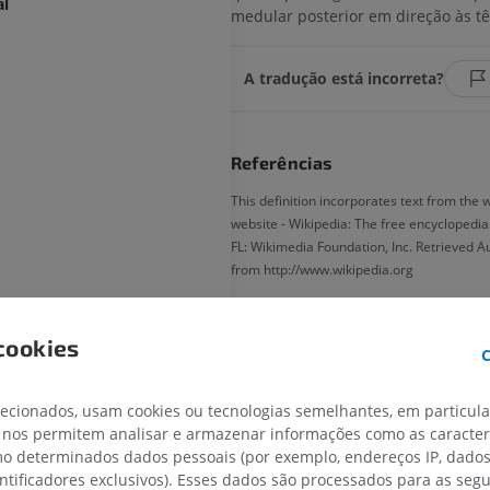
al
medular posterior em direção às tê
A tradução está incorreta?
Referências
This definition incorporates text from the 
website - Wikipedia: The free encyclopedia. 
FL: Wikimedia Foundation, Inc. Retrieved A
from http://www.wikipedia.org
Galeria
cookies
C
erebelo
lecionados, usam cookies ou tecnologias semelhantes, em particul
 nos permitem analisar e armazenar informações como as caracterí
omo determinados dados pessoais (por exemplo, endereços IP, dado
entificadores exclusivos). Esses dados são processados para as segu