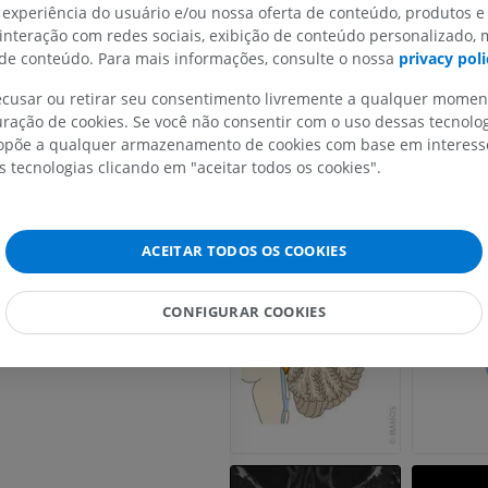
 experiência do usuário e/ou nossa oferta de conteúdo, produtos e
 interação com redes sociais, exibição de conteúdo personalizado,
e conteúdo. Para mais informações, consulte o nossa
privacy poli
trículo
recusar ou retirar seu consentimento livremente a qualquer mome
MEMBRO SUPERIOR
MEMBRO INFERIOR
ração de cookies. Se você não consentir com o uso dessas tecnolo
o
põe a qualquer armazenamento de cookies com base em interesse
IRM do membro superior
Membro inferi
s tecnologias clicando em "aceitar todos os cookies".
IRM
Ilustrações
l
PREMIUM
PREMIUM
uperior
ACEITAR TODOS OS COOKIES
nferior
IRM do ombro
Radiografias 
IRM
inferior
iana (Forame de Magendie)
Radiografias
CONFIGURAR COOKIES
PREMIUM
GRÁTIS
IRM do carpo
IRM
IRM do membro
IRM
PREMIUM
PREMIUM
IRM do cotovelo