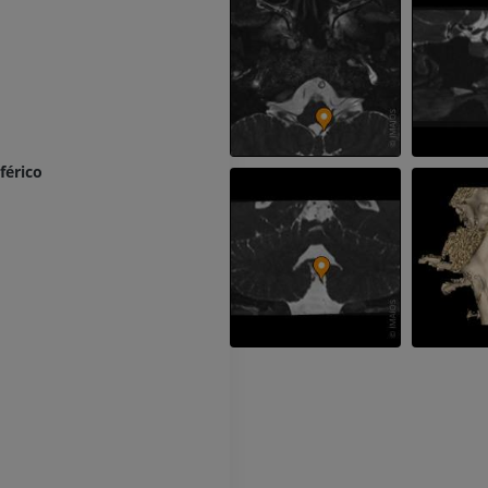
IRM
Ressonância m
quadril
PREMIUM
IRM
PREMIUM
IRM da mão
IRM
IRM do joelho
PREMIUM
IRM
férico
PREMIUM
Radiografias do membro
superior
Radiografias
Artrografia do 
Artrografia CT
PREMIUM
PREMIUM
Membro superior
Ilustrações
IRM do torneze
retropé
PREMIUM
IRM
PREMIUM
Arteriografia do membro
superior
Angiografia
Antepé IRM
IRM
GRÁTIS