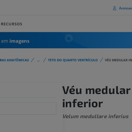
Acessa
RECURSOS
a em
imagens
URAS ANATÔMICAS
...
TETO DO QUARTO VENTRÍCULO
VÉU MEDULAR I
Véu medular
inferior
Velum medullare inferius