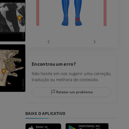
agnética do
‹
›
joelho
Encontrou um erro?
Não hesite em nos sugerir uma correção,
tradução ou melhora de conteúdo.
lo e do
Relatar um problema
BAIXE O APLICATIVO