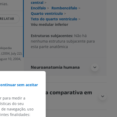
central
>
nias.
Encéfalo
>
Rombencéfalo
>
Quarto ventrículo
>
Teto do quarto ventrículo
>
RELATAR
Véu medular inferior
Estruturas subjacentes:
Não há
nenhuma estrutura subjacente para
esta parte anatômica
wikipedia
(2004, July 22).
ugust 10, 2004,
Neuroanatomia humana
ontinuar sem aceitar
Anatomia comparativa em
ar para medir a
animais
sticas do seu
s de navegação, uso
intes finalidades: