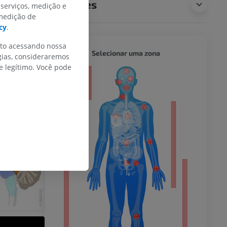
Traduções
 serviços, medição e
 medição de
cy
.
nto acessando nossa
CORPO 
Selecionar uma zona
gias, consideraremos
 legítimo. Você pode
or
do membro
 inferior