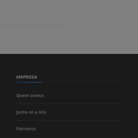
PREMIUM
Visible Human Project
Fotografia
CTA da extremi
TC
PREMIUM
PREMIUM
Perna (artérias
TC
GRÁTIS
EMPRESA
Arteriografia
inferiores
Angiografia
Quem somos
GRÁTIS
Junte-se a nós
Parceiros