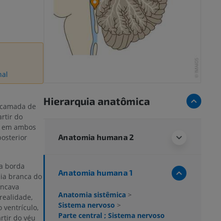
nal
Hierarquia anatômica
 camada de
rtir do
 e em ambos
Anatomia humana 2
posterior
a borda
Anatomia humana 1
ia branca do
ôncava
Anatomia sistêmica
>
realidade,
Sistema nervoso
>
 ventrículo,
Parte central ; Sistema nervoso
rtir do véu