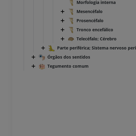
r
inferior
Morfologia interna
rafias
Radiografias
Mesencéfalo
S
GRÁTIS
Prosencéfalo
Tronco encefálico
 inferior
Membro inferior
ções
Ilustrações
Telecéfalo; Cérebro
UM
PREMIUM
Parte periférica; Sistema nervoso peri
Órgãos dos sentidos
TC do tornozelo e do pé
TC
Tegumento comum
PREMIUM