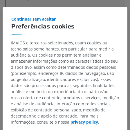
Estruturas subjacentes:
Não há nenhuma estrutura
subjacente para esta parte anatômica
Continuar sem aceitar
Preferências cookies
Neuroanatomia humana
IMAIOS e terceiros selecionados, usam cookies ou
tecnologias semelhantes, em particular para medir a
audiência. Os cookies nos permitem analisar e
armazenar informações como as características do seu
Traduções
dispositivo, assim como determinados dados pessoais
(por exemplo, endereços IP, dados de navegação, uso
ou geolocalização, identificadores exclusivos). Esses
dados são processados para as seguintes finalidades:
Encontrou um erro?
análise e melhoria da experiência do usuário e/ou
nossa oferta de conteúdo, produtos e serviços, medição
Não hesite em nos sugerir uma correção, tradução ou
e análise de audiência, interação com redes sociais,
melhora de conteúdo.
exibição de conteúdo personalizado, medição de
desempenho e apelo de conteúdo. Para mais
Relatar um problema
informações, consulte o nossa
privacy policy
.