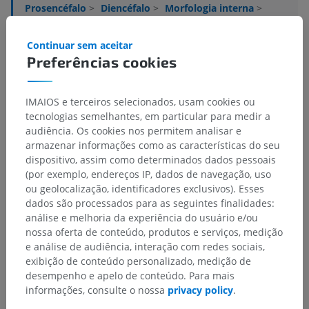
Prosencéfalo
>
Diencéfalo
>
Morfologia interna
>
Hipotálamo
>
Substância cinzenta
>
Zonas hipotalâmicas
>
Zona lateral
Continuar sem aceitar
Preferências cookies
Estruturas subjacentes:
Não há nenhuma estrutura
subjacente para esta parte anatômica
IMAIOS e terceiros selecionados, usam cookies ou
tecnologias semelhantes, em particular para medir a
audiência. Os cookies nos permitem analisar e
armazenar informações como as características do seu
Traduções
dispositivo, assim como determinados dados pessoais
(por exemplo, endereços IP, dados de navegação, uso
ou geolocalização, identificadores exclusivos). Esses
dados são processados para as seguintes finalidades:
Encontrou um erro?
análise e melhoria da experiência do usuário e/ou
nossa oferta de conteúdo, produtos e serviços, medição
Não hesite em nos sugerir uma correção, tradução ou
e análise de audiência, interação com redes sociais,
melhora de conteúdo.
exibição de conteúdo personalizado, medição de
desempenho e apelo de conteúdo. Para mais
Relatar um problema
informações, consulte o nossa
privacy policy
.