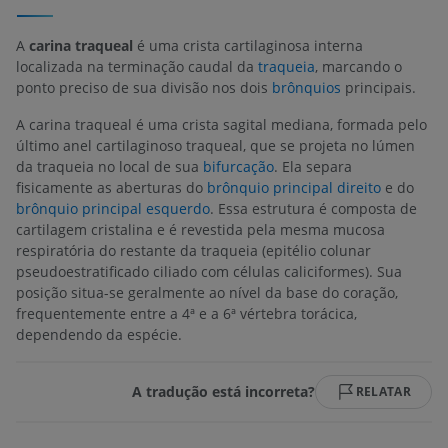
A
carina traqueal
é uma crista cartilaginosa interna
localizada na terminação caudal da
traqueia
, marcando o
ponto preciso de sua divisão nos dois
brônquios
principais.
A carina traqueal é uma crista sagital mediana, formada pelo
último anel cartilaginoso traqueal, que se projeta no lúmen
da traqueia no local de sua
bifurcação
. Ela separa
fisicamente as aberturas do
brônquio principal direito
e do
brônquio principal esquerdo
. Essa estrutura é composta de
cartilagem cristalina e é revestida pela mesma mucosa
respiratória do restante da traqueia (epitélio colunar
pseudoestratificado ciliado com células caliciformes). Sua
posição situa-se geralmente ao nível da base do coração,
frequentemente entre a 4ª e a 6ª vértebra torácica,
dependendo da espécie.
A tradução está incorreta?
RELATAR