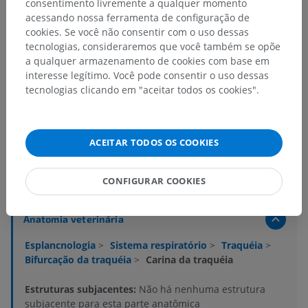
consentimento livremente a qualquer momento
acessando nossa ferramenta de configuração de
cookies. Se você não consentir com o uso dessas
tecnologias, consideraremos que você também se opõe
a qualquer armazenamento de cookies com base em
interesse legítimo. Você pode consentir o uso dessas
tecnologias clicando em "aceitar todos os cookies".
ACEITAR TODOS OS COOKIES
Hierarquia anatômica
CONFIGURAR COOKIES
Anatomia veterinária
Esplancnologia
>
Sistema respiratório
>
Traquéia
>
Bifurcação da traquéia
>
Carina da traquéia
Estruturas subjacentes:
Não há nenhuma estrutura
subjacente para esta parte anatômica