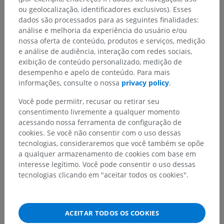
ou geolocalização, identificadores exclusivos). Esses
dados são processados para as seguintes finalidades:
análise e melhoria da experiência do usuário e/ou
nossa oferta de conteúdo, produtos e serviços, medição
e análise de audiência, interação com redes sociais,
exibição de conteúdo personalizado, medição de
desempenho e apelo de conteúdo. Para mais
informações, consulte o nossa
privacy policy
.
Você pode permiitr, recusar ou retirar seu
consentimento livremente a qualquer momento
Hierarquia anatômica
acessando nossa ferramenta de configuração de
cookies. Se você não consentir com o uso dessas
tecnologias, consideraremos que você também se opõe
a qualquer armazenamento de cookies com base em
Anatomia veterinária
interesse legítimo. Você pode consentir o uso dessas
Partes do corpo
>
Membro pélvico
>
Pé
>
tecnologias clicando em "aceitar todos os cookies".
Dorso do pé
Estruturas subjacentes:
Não há nenhuma estrutura
ACEITAR TODOS OS COOKIES
subjacente para esta parte anatômica