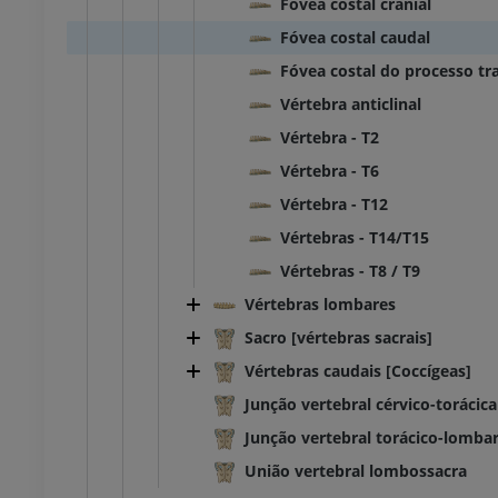
Fóvea costal cranial
Fóvea costal caudal
Fóvea costal do processo tr
Vértebra anticlinal
Vértebra - T2
Vértebra - T6
Vértebra - T12
Vértebras - T14/T15
Vértebras - T8 / T9
Vértebras lombares
Sacro [vértebras sacrais]
BOVINO
Vértebras caudais [Coccígeas]
Junção vertebral cérvico-torácica
 Cabeça e Pescoço
Bovino - Anatomia geral
Ilustrações
Junção vertebral torácico-lomba
UM
GRÁTIS
União vertebral lombossacra