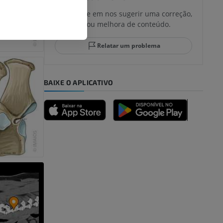
Não hesite em nos sugerir uma correção,
tradução ou melhora de conteúdo.
Relatar um problema
BAIXE O APLICATIVO