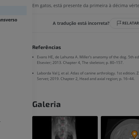
Em gatos, está presente da primeira à décima vérte
ansverso
A tradução está incorreta?
RELATA
Referências
Evans HE, de Lahunta A. Miller’s anatomy of the dog. 5th edit
Elsevier; 2013. Chapter 4, The skeleton; p. 80–157.
Laborda Val J, et al. Atlas of canine arthrology. 1st edition.
Servet; 2019. Chapter 2, Head and axial region; p. 16–44.
CAVALO
CAMUNDONGO
Galeria
Cavalo - Osteologia
Camundongo - C
Ilustrações
TC
r
PREMIUM
GRÁTIS