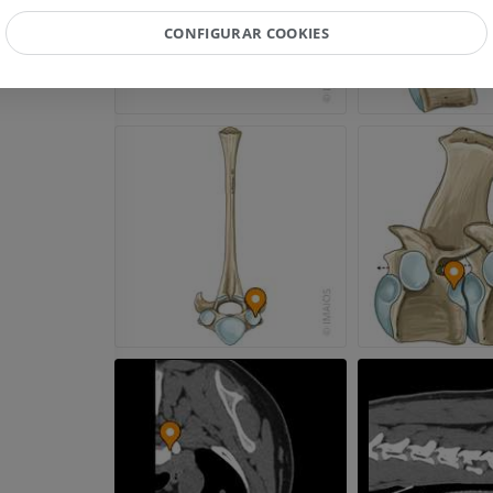
CONFIGURAR COOKIES
Cavalo - Cabeça
TC
PREMIUM
Cavalo - Dentes
Ilustrações
GRÁTIS