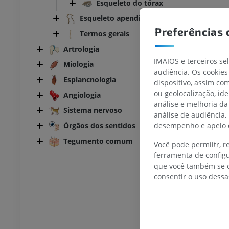
Esqueleto do tórax
Tórax
Bovino - Osteologia
Esqueleto apendicular
Ilustrações
Preferências 
UM
PREMIUM
Termos gerais
Artrologia
 Abdômen - Pelve
IMAIOS e terceiros se
Miologia
audiência. Os cookies
Esplancnologia
UM
dispositivo, assim c
ou geolocalização, id
Angiologia
análise e melhoria da
osteologia
Sistema nervoso
análise de audiência,
rafias
desempenho e apelo d
Órgãos dos sentidos
UM
Tegumento comum
Você pode permiitr, 
 Osteologia
ferramenta de configu
ções
que você também se o
UM
consentir o uso dessa