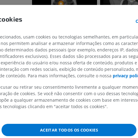
Cavalo - Osteologia
Radiografias
cookies
GRÁTIS
C
Cavalo - carpo
lecionados, usam cookies ou tecnologias semelhantes, em particul
TC
 nos permitem analisar e armazenar informações como as caracterí
PREMIUM
omo determinados dados pessoais (por exemplo, endereços IP, dado
entificadores exclusivos). Esses dados são processados para as segu
 experiência do usuário e/ou nossa oferta de conteúdo, produtos e
Cavalo – Miologia
 interação com redes sociais, exibição de conteúdo personalizado,
Ilustrações
e conteúdo. Para mais informações, consulte o nossa
privacy poli
PREMIUM
recusar ou retirar seu consentimento livremente a qualquer mome
Cavalo - Dedo
ração de cookies. Se você não consentir com o uso dessas tecnolo
IRM
põe a qualquer armazenamento de cookies com base em interesse
PREMIUM
s tecnologias clicando em "aceitar todos os cookies".
Horse - Finger and Hoof
Ilustrações
ACEITAR TODOS OS COOKIES
PREMIUM