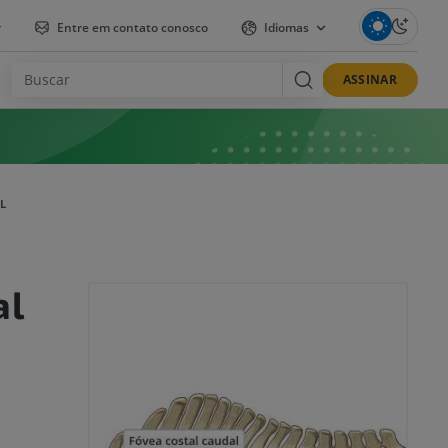
r
Entre em contato conosco
Idiomas
ASSINAR
L
al