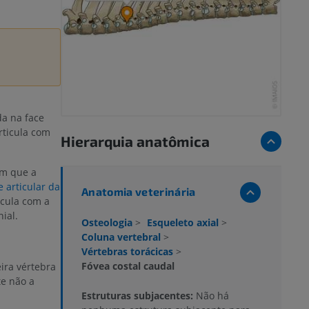
da na face
rticula com
Hierarquia anatômica
em que a
e articular da
Anatomia veterinária
icula com a
ial.
Osteologia
>
Esqueleto axial
>
Coluna vertebral
>
Vértebras torácicas
>
Fóvea costal caudal
ira vértebra
e não a
Estruturas subjacentes:
Não há