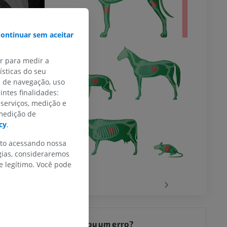
ontinuar sem aceitar
ar para medir a
sticas do seu
s de navegação, uso
intes finalidades:
 serviços, medição e
 medição de
cy
.
nto acessando nossa
gias, consideraremos
 legítimo. Você pode
‹
›
Encontrou um erro?