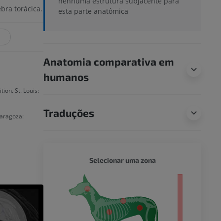
nenhuma estrutura subjacente para
bra torácica.
esta parte anatômica
R
Anatomia comparativa em
humanos
ion. St. Louis:
Traduções
 Zaragoza:
CÃO - 
Selecionar uma zona
orpo inteiro