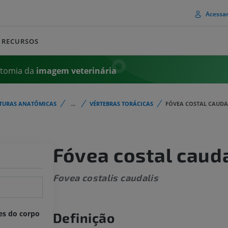
Acessa
RECURSOS
atomia da
imagem
veterinária
TURAS ANATÔMICAS
...
VÉRTEBRAS TORÁCICAS
FÓVEA COSTAL CAUDA
Fóvea costal caud
Fovea costalis caudalis
es do corpo
Definição