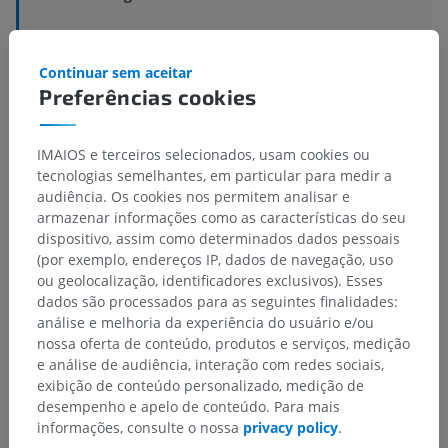
Estruturas subjacentes:
Não há nenhuma estrutura
subjacente para esta parte anatômica
Continuar sem aceitar
Preferências cookies
IMAIOS e terceiros selecionados, usam cookies ou
Anatomia comparativa em humanos
tecnologias semelhantes, em particular para medir a
audiência. Os cookies nos permitem analisar e
armazenar informações como as características do seu
Traduções
dispositivo, assim como determinados dados pessoais
(por exemplo, endereços IP, dados de navegação, uso
ou geolocalização, identificadores exclusivos). Esses
dados são processados para as seguintes finalidades:
análise e melhoria da experiência do usuário e/ou
Encontrou um erro?
nossa oferta de conteúdo, produtos e serviços, medição
Não hesite em nos sugerir uma correção, tradução ou
e análise de audiência, interação com redes sociais,
melhora de conteúdo.
exibição de conteúdo personalizado, medição de
desempenho e apelo de conteúdo. Para mais
Relatar um problema
informações, consulte o nossa
privacy policy
.