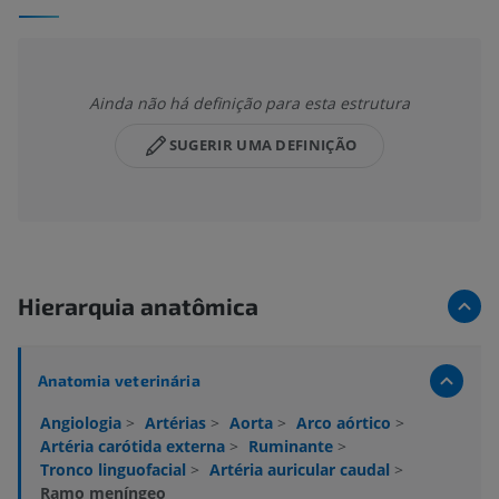
Ainda não há definição para esta estrutura
SUGERIR UMA DEFINIÇÃO
Hierarquia anatômica
Anatomia veterinária
Angiologia
>
Artérias
>
Aorta
>
Arco aórtico
>
Artéria carótida externa
>
Ruminante
>
Tronco linguofacial
>
Artéria auricular caudal
>
Ramo meníngeo