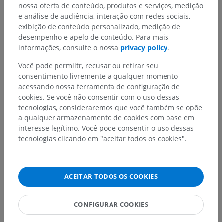
nossa oferta de conteúdo, produtos e serviços, medição
Traduções
e análise de audiência, interação com redes sociais,
exibição de conteúdo personalizado, medição de
desempenho e apelo de conteúdo. Para mais
informações, consulte o nossa
privacy policy
.
Encontrou um erro?
Você pode permiitr, recusar ou retirar seu
Não hesite em nos sugerir uma correção, tradução ou
consentimento livremente a qualquer momento
melhora de conteúdo.
acessando nossa ferramenta de configuração de
cookies. Se você não consentir com o uso dessas
Relatar um problema
tecnologias, consideraremos que você também se opõe
a qualquer armazenamento de cookies com base em
interesse legítimo. Você pode consentir o uso dessas
tecnologias clicando em "aceitar todos os cookies".
BAIXE O APLICATIVO
ACEITAR TODOS OS COOKIES
CONFIGURAR COOKIES