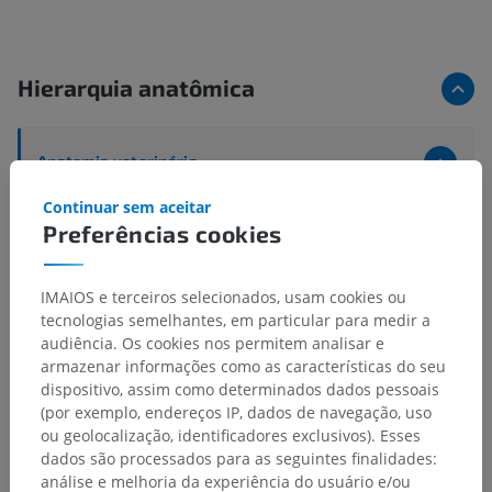
Hierarquia anatômica
Anatomia veterinária
Órgãos dos sentidos
>
Organum visus
>
Continuar sem aceitar
estruturas oculares acessórias
>
Aparelho lacrimal
>
Preferências cookies
Rego lacrimal
Estruturas subjacentes:
Não há nenhuma estrutura
IMAIOS e terceiros selecionados, usam cookies ou
subjacente para esta parte anatômica
tecnologias semelhantes, em particular para medir a
audiência. Os cookies nos permitem analisar e
armazenar informações como as características do seu
dispositivo, assim como determinados dados pessoais
(por exemplo, endereços IP, dados de navegação, uso
Anatomia comparativa em humanos
ou geolocalização, identificadores exclusivos). Esses
dados são processados para as seguintes finalidades:
análise e melhoria da experiência do usuário e/ou