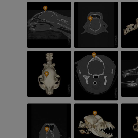
CAVALO
CAMUNDONGO
Cavalo - Osteologia
Camundongo - C
Ilustrações
TC
PREMIUM
GRÁTIS
Cavalo - Osteologia
Radiografias