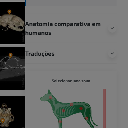
Anatomia comparativa em
humanos
Traduções
CÃO - 
Selecionar uma zona
orpo inteiro