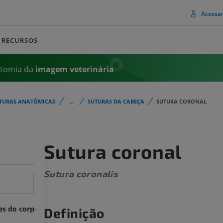
Acessa
RECURSOS
atomia da
imagem
veterinária
TURAS ANATÔMICAS
...
SUTURAS DA CABEÇA
SUTURA CORONAL
Sutura coronal
Sutura coronalis
es do corpo
Definição