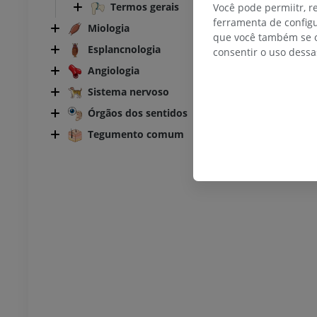
Termos gerais
Você pode permiitr, 
ferramenta de configu
Miologia
que você também se o
Esplancnologia
consentir o uso dessa
Angiologia
Sistema nervoso
Órgãos dos sentidos
Tegumento comum