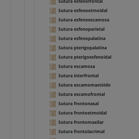
Sutura esfenofrontal
Sutura esfenoetmoidal
Sutura esfenoescamosa
Sutura esfenoparietal
Sutura esfenopalatina
Sutura pterigopalatina
Sutura pterigoesfenoidal
Sutura escamosa
Sutura interfrontal
Sutura escamomastóide
BOVINO
Sutura escamofrontal
 Cabeça e Pescoço
Bovino - Anatomia geral
Sutura frontonasal
Ilustrações
Sutura frontoetmoidal
UM
GRÁTIS
Sutura frontomaxilar
Sutura frontolacrimal
Tórax
Bovino - Osteologia
Ilustrações