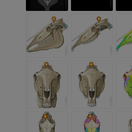
GRÁTIS
Cavalo - carpo
TC
PREMIUM
Cavalo – Miologia
Ilustrações
PREMIUM
Cavalo - Dedo
IRM
PREMIUM
Horse - Finger and Hoof
Ilustrações
PREMIUM
Cavalo - Cabeça