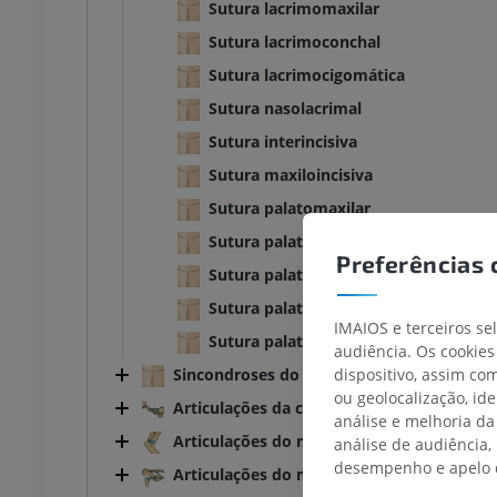
Sutura lacrimomaxilar
Sutura lacrimoconchal
Sutura lacrimocigomática
Sutura nasolacrimal
Sutura interincisiva
Sutura maxiloincisiva
Sutura palatomaxilar
Sutura palatolacrimal
Preferências 
Sutura palatoetmoidal
Sutura palatina mediana
IMAIOS e terceiros se
Sutura palatina transversa
audiência. Os cookies
dispositivo, assim c
Sincondroses do crânio
ou geolocalização, id
Articulações da coluna vertebral, tórax e 
análise e melhoria da
Articulações do membro torácico
análise de audiência,
desempenho e apelo d
Articulações do membro pélvico