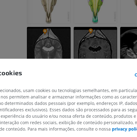
TC
PREMIUM
Cavalo - Dentes
Ilustrações
GRÁTIS
cookies
C
lecionados, usam cookies ou tecnologias semelhantes, em particul
 nos permitem analisar e armazenar informações como as caracterí
omo determinados dados pessoais (por exemplo, endereços IP, dado
entificadores exclusivos). Esses dados são processados para as segu
crânio
 experiência do usuário e/ou nossa oferta de conteúdo, produtos e
 interação com redes sociais, exibição de conteúdo personalizado,
e conteúdo. Para mais informações, consulte o nossa
privacy poli