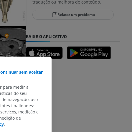
tradução ou melhora de conteúdo.
Relatar um problema
BAIXE O APLICATIVO
ontinuar sem aceitar
ar para medir a
sticas do seu
s de navegação, uso
intes finalidades:
 serviços, medição e
 medição de
cy
.