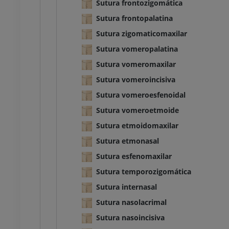
Sutura frontozigomática
UM
PREMIUM
Sutura frontopalatina
Sutura zigomaticomaxilar
 Abdômen - Pelve
Sutura vomeropalatina
UM
Sutura vomeromaxilar
Sutura vomeroincisiva
osteologia
rafias
Sutura vomeroesfenoidal
UM
Sutura vomeroetmoide
Sutura etmoidomaxilar
 Osteologia
Sutura etmonasal
ções
UM
Sutura esfenomaxilar
Sutura temporozigomática
Sutura internasal
Sutura nasolacrimal
Sutura nasoincisiva