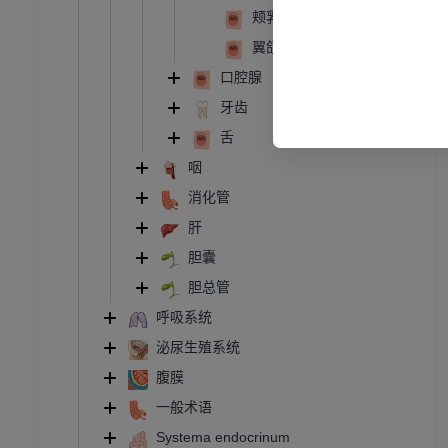
颊乳头（反刍动物）
员
翼颌褶，翼颌皱襞
口腔腺
牙齿
舌
咽
消化管
肝
胆囊
胆总管
呼吸系统
泌尿生殖系统
腹膜
一般术语
Systema endocrinum