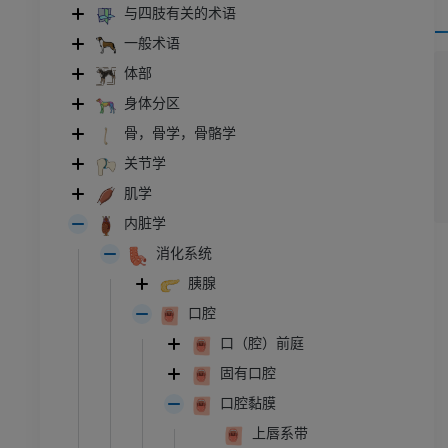
与四肢有关的术语
一般术语
体部
身体分区
骨，骨学，骨骼学
关节学
肌学
内脏学
消化系统
胰腺
口腔
口（腔）前庭
牛
固有口腔
口腔黏膜
和颈
牛：一般解剖学
上唇系带
体层摄影
插画