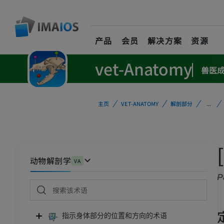
产品
会员
解决方案
资源
vet-Anatomy
兽医
主页
VET-ANATOMY
解剖部分
...
动物解剖学
VA
P
指示身体部分的位置和方向的术语