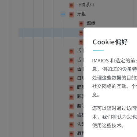
下唇系带
员
免費
牙龈
胸部
牛 - 骨学
龈缘
体层摄影
插画
[齿间]龈乳头
Cookie偏好
员
优质会员
龈沟
舌下肉阜
腹部 - 骨盆
IMAIOS 和选定
舌下扁桃体
体层摄影
息，例如您的设备特
舌下襞
员
处理这些数据的目的
口基器
社交网络的互动、个
腮腺乳头
学
息。
颧乳头（肉食动物）
像学
腭皱褶，腭褶
您可以随时通过访问
员
齿枕
术，我们将认为您也反
切齿乳头
使用这些技术。
骨骼学
唇乳头（犬，反刍动物）