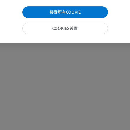
优质会员
接受所有COOKIE
马 - 趾和蹄
插画
COOKIES设置
优质会员
马 - 头部
计算机体层摄影
优质会员
马-牙齿
插画
免費