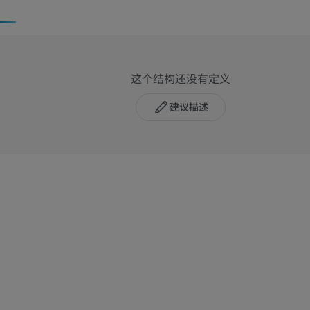
这个结构还没有定义
建议描述
马
老鼠
马 - 骨学
老鼠-全身
插画
计算机体层摄