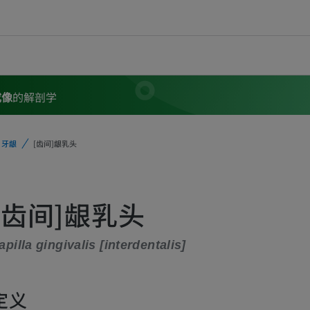
成像
的解剖学
牙龈
[齿间]龈乳头
[齿间]龈乳头
apilla gingivalis [interdentalis]
定义