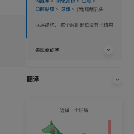
内脏学
>
消化系统
>
口腔
>
口腔黏膜
>
牙龈
>
[齿间]龈乳头
这个解剖部位没有子结构
底层结构：
兽医组织学
翻译
狗 - 
选择一个区域
影