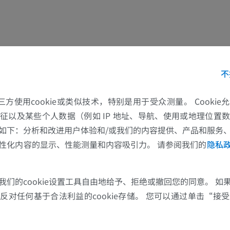
优质会员
免費
马-骨骼学
放射影像学
免費
不
马腕骨
的第三方使用cookie或类似技术，特别是用于受众测量。 Cooki
计算机体层摄影
征以及某些个人数据（例如 IP 地址、导航、使用或地理位置
优质会员
如下：分析和改进用户体验和/或我们的内容提供、产品和服务
性化内容的显示、性能测量和内容吸引力。 请参阅我们的
隐私
马 - 肌肉学
插画
我们的cookie设置工具自由地给予、拒绝或撤回您的同意。 如
优质会员
对任何基于合法利益的cookie存储。 您可以通过单击“接受所
马-足趾
MRI