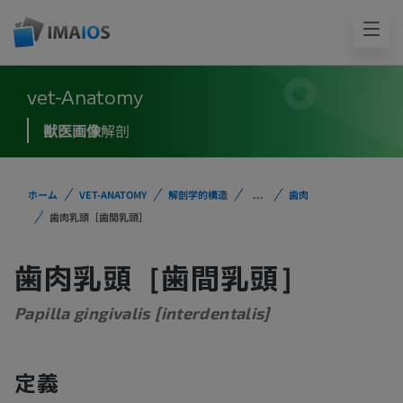
vet-Anatomy
獣医画像
解剖
ホーム
VET-ANATOMY
解剖学的構造
...
歯肉
歯肉乳頭［歯間乳頭］
歯肉乳頭［歯間乳頭］
Papilla gingivalis [interdentalis]
定義