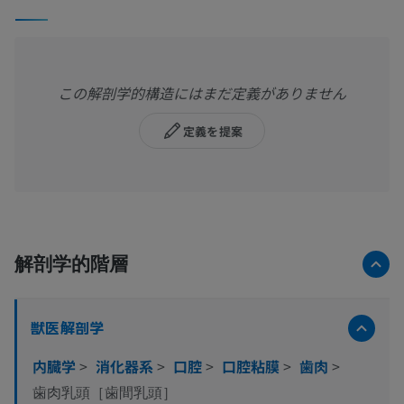
この解剖学的構造にはまだ定義がありません
定義を提案
解剖学的階層
獣医解剖学
内臓学
>
消化器系
>
口腔
>
口腔粘膜
>
歯肉
>
歯肉乳頭［歯間乳頭］