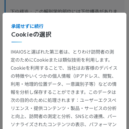
この解剖学的部位には下位構造がありま
下位構造：
せん
承諾せずに続行
Cookieの選択
獣医組織学
IMAIOSと選ばれた第三者は、とりわけ訪問者の測
定のためにCookieまたは類似技術を利用します。
Cookieを利用することで、当社はお客様のデバイス
翻訳
の特徴やいくつかの個人情報（IPアドレス、閲覧、
利用・地理的位置データ、一意識別子等）などの情
報を分析し保存することができます。このデータは
間違いを発見しましたか？
次の目的のために処理されます：ユーザーエクスペ
修正や翻訳、内容の改善の提案がありましたらどう
リエンス・提供コンテンツ・製品・サービスの分析
ぞお知らせください。
と向上、訪問者の測定と分析、SNSとの連携、パー
ソナライズされたコンテンツの表示、パフォーマン