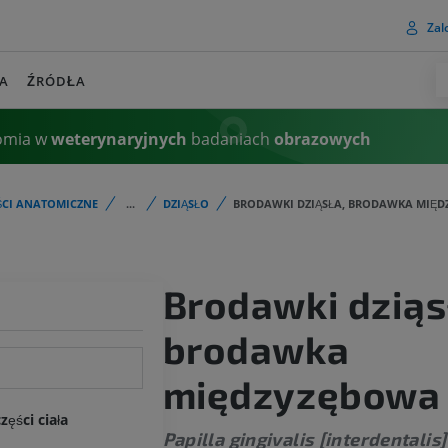
Zalo
A
ŹRÓDŁA
omia w
weterynaryjnych
badaniach
obrazowych
ŚCI ANATOMICZNE
...
DZIĄSŁO
BRODAWKI DZIĄSŁA, BRODAWKA MIĘ
Brodawki dziąs
brodawka
międzyzębowa
ęści ciała
Papilla gingivalis [interdentalis]