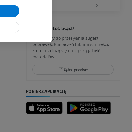
‹
›
Zauważyłeś błąd?
Zachęcamy do przesyłania sugestii
poprawek, tłumaczeń lub innych treści,
które przełożą się na lepszą jakość
materiałów.
Zgłoś problem
POBIERZ APLIKACJĘ