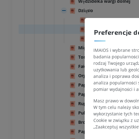
Wędzidełka wargi dolnej
łowa i szyja
Bydło - Ogólna anatomia
Dziąsło
Ilustracje
Brzeg dziąsłowy
UM
ZA DARMO
Brodawki dziąsła, bro
Preferencje d
latka piersiowa
Bydło - Osteologia
Bruzda dziąsłowa; szcze
Ilustracje
Mięsko podjęzykowe
IMAIOS i wybrane stro
UM
PREMIUM
badania popularności 
Tonsilla sublingualis
rodzaj Twojego urządz
Fałd podjęzykowy
zuszna – miednica,
użytkowania lub geolo
Organum orobasale
analiza i poprawa doś
analiza popularności 
Papilla parotidea
UM
pomiar wydajności i a
Papilla zygomatica
Masz prawo w dowolny
steologia
Rugae palatinae
W tym celu należy sko
rafia
Pulvinus dentalis
wykorzystanie tych te
UM
Cookie w związku z uz
Brodawka przysieczna
„Zaakceptuj wszystkie
steologia
Papillae labiales
cje