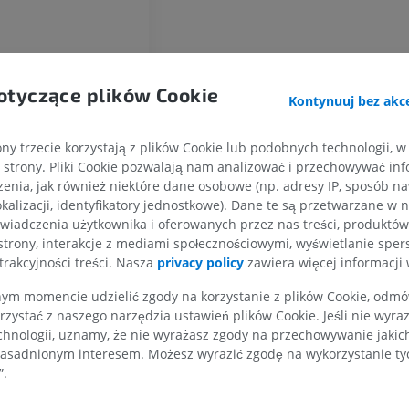
Koń - Osteologia
Mysz - całe cia
Ilustracje
TK
PREMIUM
ZA DARMO
dawka międzyzębowa
otyczące plików Cookie
Kontynuuj bez akce
Koń – osteologia
lina dziąsłowa
Radiografia
ny trzecie korzystają z plików Cookie lub podobnych technologii, w
ZA DARMO
strony. Pliki Cookie pozwalają nam analizować i przechowywać info
enia, jak również niektóre dane osobowe (np. adresy IP, sposób naw
Koń – nadgarstek
kalizacji, identyfikatory jednostkowe). Dane te są przetwarzane w 
TK
wiadczenia użytkownika i oferowanych przez nas treści, produktów 
PREMIUM
strony, interakcje z mediami społecznościowymi, wyświetlanie sper
trakcyjności treści. Nasza
privacy policy
zawiera więcej informacji 
Koń – Miologia
m momencie udzielić zgody na korzystanie z plików Cookie, odmówi
Ilustracje
rzystać z naszego narzędzia ustawień plików Cookie. Jeśli nie wyra
PREMIUM
chnologii, uznamy, że nie wyrażasz zgody na przechowywanie jakic
asadnionym interesem. Możesz wyrazić zgodę na wykorzystanie tych
Koń - Palec
”.
RM
PREMIUM