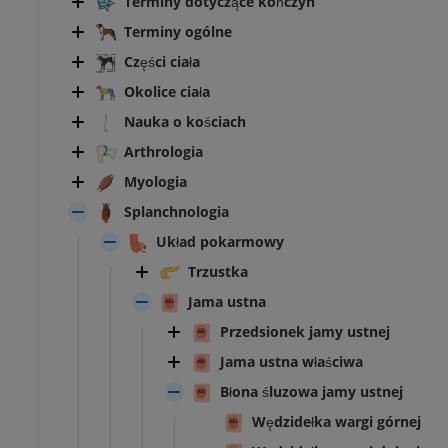
Terminy dotyczące kończyn
Terminy ogólne
Części ciała
Okolice ciała
Nauka o kościach
Arthrologia
Myologia
Splanchnologia
Układ pokarmowy
Trzustka
Jama ustna
Przedsionek jamy ustnej
Jama ustna właściwa
Błona śluzowa jamy ustnej
Wędzidełka wargi górnej
BYDŁO