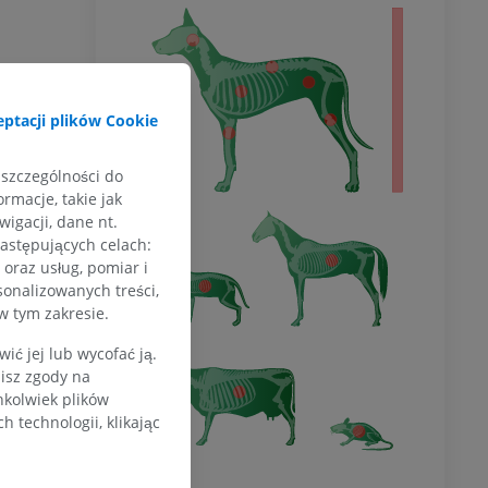
ło
ptacji plików Cookie
 szczególności do
rmacje, takie jak
igacji, dane nt.
następujących celach:
oraz usług, pomiar i
sonalizowanych treści,
w tym zakresie.
ć jej lub wycofać ją.
zisz zgody na
hkolwiek plików
 technologii, klikając