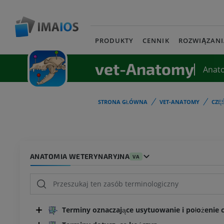
PRODUKTY
CENNIK
ROZWIĄZANI
vet-Anatomy
Anat
STRONA GŁÓWNA
VET-ANATOMY
CZĘ
ANATOMIA WETERYNARYJNA
VA
Terminy oznaczające usytuowanie i położenie cz