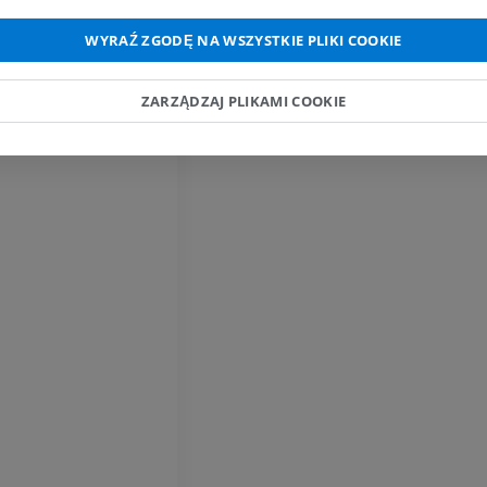
WYRAŹ ZGODĘ NA WSZYSTKIE PLIKI COOKIE
Koń – palec i kopyto
Ilustracje
PREMIUM
ZARZĄDZAJ PLIKAMI COOKIE
Koń – głowa
TK
PREMIUM
Koń – Zęby
Ilustracje
ZA DARMO