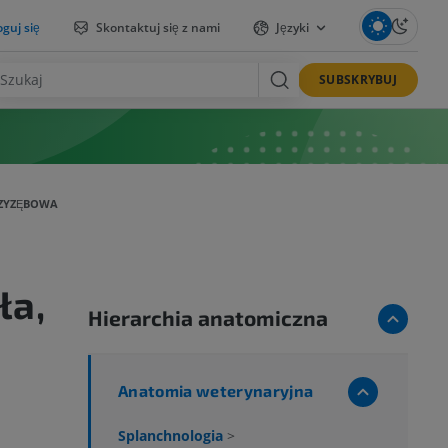
guj się
Skontaktuj się z nami
Języki
SUBSKRYBUJ
DZYZĘBOWA
ła,
Hierarchia anatomiczna
Anatomia weterynaryjna
Splanchnologia
>