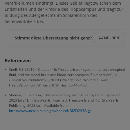
Ventrikellumen eindringt. Dieses Gebiet liegt zwischen dem
Endstreifen und der Fimbria des Hippocampus und trägt zur
Bildung des Adergeflechts im Schläfenhorn des
Seitenventrikels bei.
Stimmt diese Übersetzung nicht ganz?
MELDEN
Referenzen
Snell, R.S. (2010). ‘Chapter 16: The ventricular system, the cerebrospinal
fluid, and the blood-brain and blood-cerebrospinal fluid barriers’, in
Clinical Neuroanatomy
. (7th ed.) Philadelphia: Wolters Kluwer
Health/Lippincott Williams & Wilkins, pp.446-457.
Shenoy, S.S. and Lui, F. Neuroanatomy, Ventricular System. [Updated
2023 Jul 24]. In: StatPearls [Internet]. Treasure Island (FL): StatPearls
Publishing; 2023 Jan-. Available from:
https://www.ncbi.nlm.nih.gov/books/NBK532932/