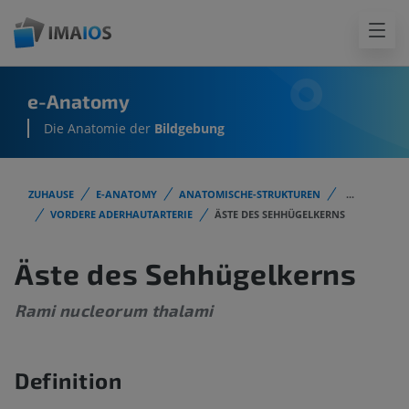
e-Anatomy
Die Anatomie der
Bildgebung
ZUHAUSE
E-ANATOMY
ANATOMISCHE-STRUKTUREN
...
VORDERE ADERHAUTARTERIE
ÄSTE DES SEHHÜGELKERNS
Äste des Sehhügelkerns
Rami nucleorum thalami
Definition