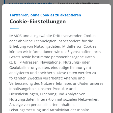
Vordere Aderhautarterie
>
Äste des Sehhügelkerns
Darunterliegende Strukturen:
Für dieses anatomische
Fortfahren, ohne Cookies zu akzeptieren
Teil gibt es keine zugehörigen Strukturen
Cookie-Einstellungen
IMAIOS und ausgewählte Dritte verwenden Cookies
Anatomie des Menschen
oder ähnliche Technologien insbesondere für die
Erhebung von Nutzungsdaten. Mithilfe von Cookies
können wir Informationen wie die Eigenschaften Ihres
Geräts sowie bestimmte personenbezogene Daten
Übersetzungen
(z. B. IP-Adressen, Navigations-, Nutzungs- oder
Geolokalisierungsdaten, eindeutige Kennungen)
analysieren und speichern. Diese Daten werden zu
folgenden Zwecken verarbeitet: Analyse und
Verbesserung des Nutzererlebnisses und/oder unseres
Sie haben einen Fehler gefunden?
Inhaltsangebots, unserer Produkte und
Sie können gerne eine Berichtigung, Übersetzung oder
Dienstleistungen, Erhebung und Analyse von
inhaltliche Verbesserung vorschlagen.
Nutzungsdaten, Interaktion mit sozialen Netzwerken,
Anzeige von personalisierten Inhalten,
Ein Problem melden
Leistungsmessung und Attraktivität der Inhalte.