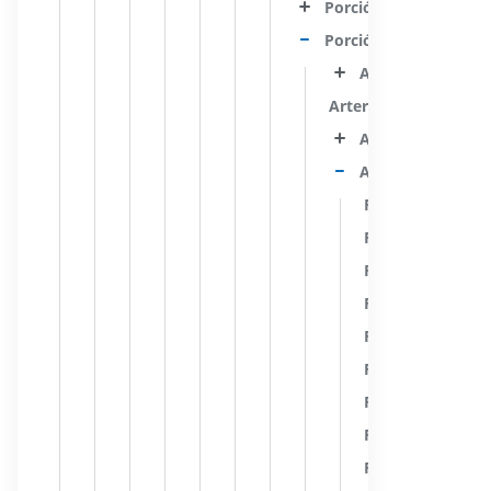
Porción cavernosa
Porción cerebral
Arteria oftálmica
Arteria hipofisaria su
Arteria comunica
Arteria coroidea 
Ramas coroideas 
Ramas coroideas 
Ramas de la sust
Ramas. quiasmát
Ramas del tracto
Ramas del cuerpo
Ramas de la rodil
Ramas del brazo 
Ramas de la porc