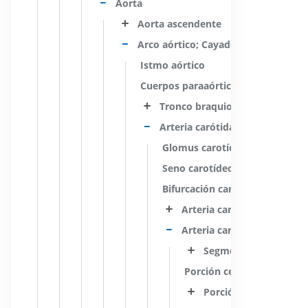
Aorta
Aorta ascendente
Arco aórtico; Cayado aórtico
Istmo aórtico
Cuerpos paraaórticos
Tronco braquiocefálico
Arteria carótida común
Glomus carotídeo; Cuerpo car
Seno carotídeo (Arteria carót
Bifurcación carotídea
Arteria carótida externa
Arteria carótida interna
Segmento de la arteri
Porción cervical
Porción petrosa