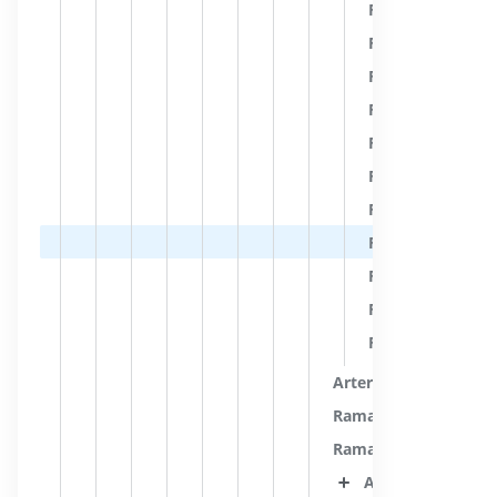
Ramas del globo
Ramas de la cola
Ramas del hipo
Ramas del uncus
Ramas del cuerp
Ramas del túber
Ramas de los nú
Ramas de los nú
Ramas de la sust
Ramas del núcle
Ramas de la bas
Arteria del uncus
Ramas del clivus
Rama meníngea
Arteria cerebral 