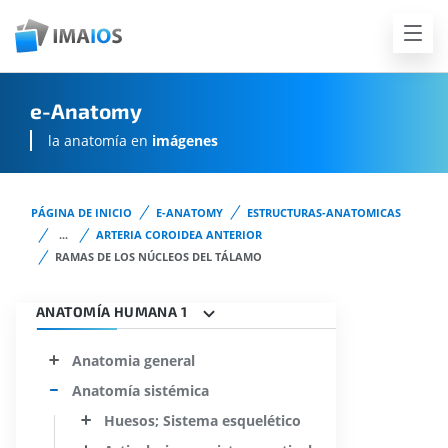
e-Anatomy
la anatomía en
imágenes
PÁGINA DE INICIO
E-ANATOMY
ESTRUCTURAS-ANATOMICAS
...
ARTERIA COROIDEA ANTERIOR
RAMAS DE LOS NÚCLEOS DEL TÁLAMO
ANATOMÍA HUMANA 1
Anatomia general
Anatomía sistémica
Huesos; Sistema esquelético