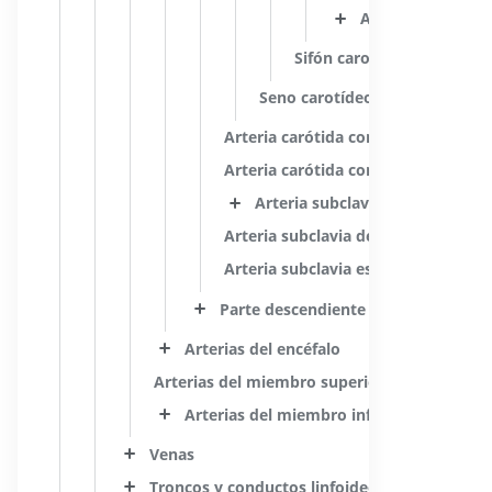
Arteria cerebral 
Sifón carotídeo
Seno carotídeo
Arteria carótida común
Arteria carótida común
Arteria subclavia
Arteria subclavia derecha
Arteria subclavia esquerda
Parte descendiente de la aorta; Aor
Arterias del encéfalo
Arterias del miembro superior
Arterias del miembro inferior
Venas
Troncos y conductos linfoideos