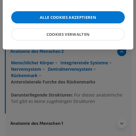
ALLE COOKIES AKZEPTIEREN
Anatomische Hierarchie
COOKIES VERWALTEN
Anatomie des Menschen 2
Menschlicher Körper
>
Integrierende Systeme
>
Nervensystem
>
Zentralnervensystem
>
Rückenmark
>
Anterolaterale Furche des Rückenmarks
Darunterliegende Strukturen:
Für dieses anatomische
Teil gibt es keine zugehörigen Strukturen
Anatomie des Menschen 1