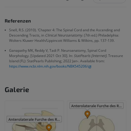
Referenzen
Snell, R.S. (2010). ‘Chapter 4: The Spinal Cord and the Ascending and
Descending Tracts, in
Clinical Neuroanatomy
. (7th ed.) Philadelphia:
Wolters Kluwer Health/Lippincott Williams & Wilkins, pp. 137-139.
Ganapathy MK, Reddy V, Tadi P. Neuroanatomy, Spinal Cord
Morphology. [Updated 2021 Oct 30]. In:
StatPearls [Internet]
. Treasure
Island (FL): StatPearls Publishing; 2022 Jan-. Available from:
https://www.ncbi.nlm.nih.gov/books/NBK545206/
Galerie