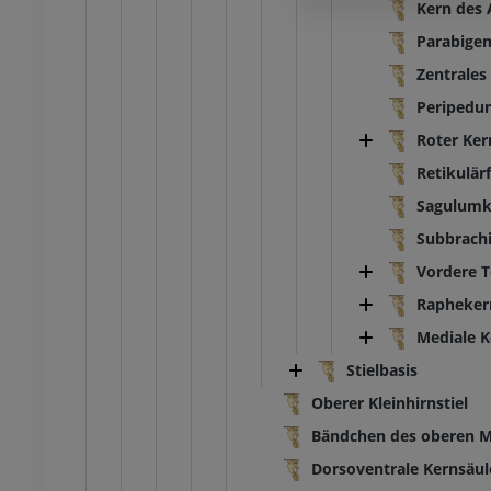
Kern des 
Parabigem
Zentrales
Peripedun
Roter Ker
Retikulär
Sagulumk
Subbrachi
Vordere 
Rapheker
Mediale K
Stielbasis
Oberer Kleinhirnstiel
Bändchen des oberen M
Dorsoventrale Kernsäul