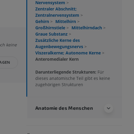
Nervensystem
>
Zentraler Abschnitt;
Zentralnervensystem
>
Gehirn
>
Mittelhirn
>
Großhirnstiele
>
Mittelhirndach
>
Graue Substanz
>
Zusätzliche Kerne des
och keine
Augenbewegungsnervs
>
Viszeralkerne; Autonome Kerne
>
Anteromedialer Kern
LAGEN
Darunterliegende Strukturen:
Für
dieses anatomische Teil gibt es keine
zugehörigen Strukturen
Anatomie des Menschen