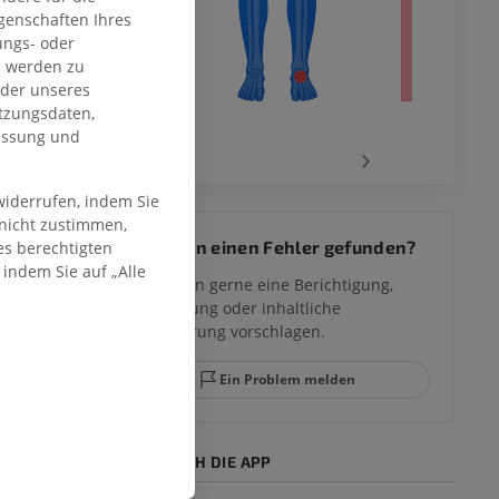
genschaften Ihres
ungs- oder
n werden zu
oder unseres
tzungsdaten,
messung und
‹
›
widerrufen, indem Sie
 des
 nicht zustimmen,
Sie haben einen Fehler gefunden?
es berechtigten
mm
indem Sie auf „Alle
ervs
Sie können gerne eine Berichtigung,
Übersetzung oder inhaltliche
Verbesserung vorschlagen.
ggelenks und
Ein Problem melden
HOLE SIE SICH DIE APP