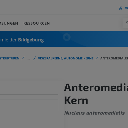
A
ÖSUNGEN
RESSOURCEN
omie der
Bildgebung
STRUKTUREN
...
VISZERALKERNE; AUTONOME KERNE
ANTEROMEDIALE
Anteromedi
Kern
Nucleus anteromedialis