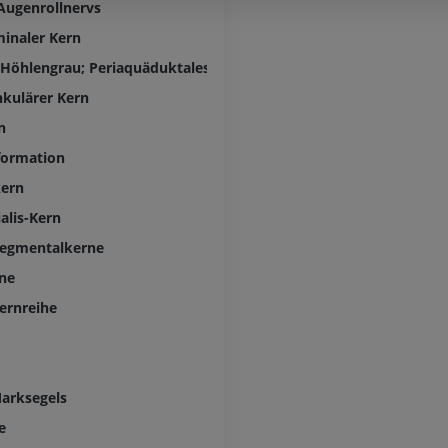
Augenrollnervs
PREMIUM
inaler Kern
Visible Human Project
Fotografie
CTA der untere
 Höhlengrau; Periaquäduktales Grau
Extremitäten
PREMIUM
kulärer Kern
CT
n
PREMIUM
formation
Beinarterien u
ern
CT
alis-Kern
KOSTENLOS
Tegmentalkerne
Arteriografie 
ne
Extremität
ernreihe
Angiographie
KOSTENLOS
arksegels
e