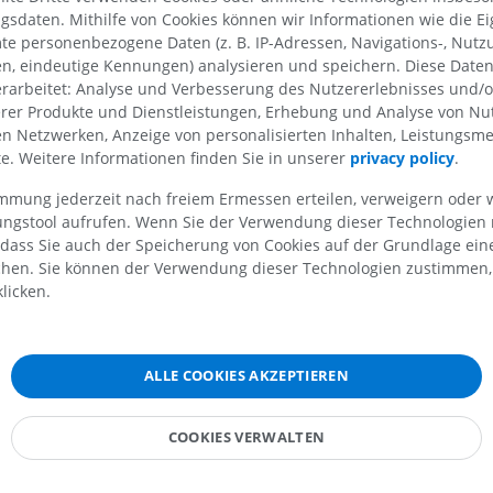
MRT
Hüft-MRT
sdaten. Mithilfe von Cookies können wir Informationen wie die Ei
MRT
PREMIUM
nfurche
te personenbezogene Daten (z. B. IP-Adressen, Navigations-, Nutz
PREMIUM
en, eindeutige Kennungen) analysieren und speichern. Diese Date
MRT der Hand
rarbeitet: Analyse und Verbesserung des Nutzererlebnisses und/
itlichen Schleifenbahn
MRT
Knie-MRT
erer Produkte und Dienstleistungen, Erhebung und Analyse von Nu
MRT
len Netzwerken, Anzeige von personalisierten Inhalten, Leistungs
PREMIUM
nz
PREMIUM
lte. Weitere Informationen finden Sie in unserer
privacy policy
.
nz
Röntgenaufnahme der
immung jederzeit nach freiem Ermessen erteilen, verweigern oder 
kern des Trigeminusnervs
oberen Extremität
CT-Arthografie
lungstool aufrufen. Wenn Sie der Verwendung dieser Technologien
Röntgenbilder
Kniegelenks
 Augenbewegungsnervs
 dass Sie auch der Speicherung von Cookies auf der Grundlage ein
CT-Arthrogra
PREMIUM
chen. Sie können der Verwendung dieser Technologien zustimmen, 
 Augenbewegungsnervs: Zusätzliche Kerne des Augenbewegungsn
PREMIUM
licken.
eller Kern
Obere Extremität
 präkommissuraler Kern
Abbildungen
MRT des Sprun
des Rückfußes
PREMIUM
 hinteren Kommissur
ALLE COOKIES AKZEPTIEREN
MRT
nkulärer Kern
PREMIUM
Arteriografie der oberen
he Kerne des Sehbahns
COOKIES VERWALTEN
Extremität
Angiographie
MRT Vorfuß
teraler Tegmentalkern
MRT
KOSTENLOS