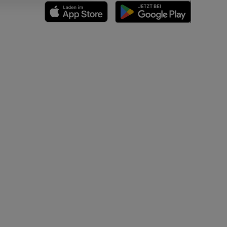
n
nd -knochen
der unteren