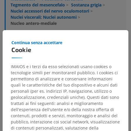
Tegmento del mesencefalo
>
Sostanza grigia
>
Nuclei accessori del nervo oculomotori
>
Nuclei viscerali; Nuclei autonomi
>
Nucleo antero-mediale
Strutture sottostanti:
Non sono presenti strutture
soggiacenti per questa parte anatomica
Continua senza accettare
Cookie
Neuroanatomia umana
IMAIOS e i terzi da esso selezionati usano cookies o
tecnologie simili per monitorareil pubblico. I cookies ci
permettono di analizzare e conservare informazioni
quali le caratteristiche del tuo dispositivo e alcuni dati
Traduzioni
personali (per es. indirizzi IP, navigazione, utilizzo o
geolocalizzazione, credenziali uniche). Questi dati sono
trattati ai fini seguenti: analisi e miglioramento
dell'esperienza dell'utente e/o della nostra offerta di
contenuti, prodotti e servizi, monitoraggio e analisi del
Hai notato un errore?
pubblico, interazione coi social network, visualizzazione
Non esitare a suggerire una correzione, traduzione o
di contenuti personalizzati, valutazione della