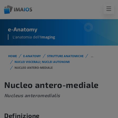
e-Anatomy
L'anatomia dell'
Imaging
HOME
E-ANATOMY
STRUTTURE ANATOMICHE
...
NUCLEI VISCERALI; NUCLEI AUTONOMI
NUCLEO ANTERO-MEDIALE
Nucleo antero-mediale
Nucleus anteromedialis
Definizione