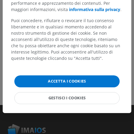
un miglioramento dei contenuti.
performance e apprezzamento dei contenuti. Per
maggiori informazioni, visita
informativa sulla privacy
.
Segnala un problema
Puoi concedere, rifiutare o revocare il tuo consenso
liberamente e in qualsiasi momento accedendo al
nostro strumento di gestione dei cookie. Se non
SCARICA L'APP
acconsenti all'utilizzo di queste tecnologie, riteniamo
che tu possa obiettare anche ogni cookie basato su un
interesse legittimo. Puoi acconsentire all'utilizzo di
queste tecnologie cliccando su "Accetta tutti".
ACCETTA I COOKIES
GESTISCI I COOKIES