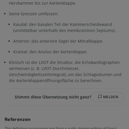
Herzkammer bis zur Aortenklappe.
Seine Grenzen umfassen:
Kaudal: den basalen Teil der Kammerscheidewand
(unmittelbar unterhalb des membranösen Septums).
Anterior: das anteriore Segel der Mitralklappe.
Kranial: den Anulus der Aortenklappe.
Klinisch ist der LVOT die Struktur, die Echokardiographen
vermessen (z. B. LVOT-Durchmesser,
Geschwindigkeitszeitintegral), um das Schlagvolumen und
die Aortenklappenöffnungsfläche zu berechnen.
Stimmt diese Übersetzung nicht ganz?
MELDEN
Referenzen
This definition incorporates text from a public domain edition of Gray's