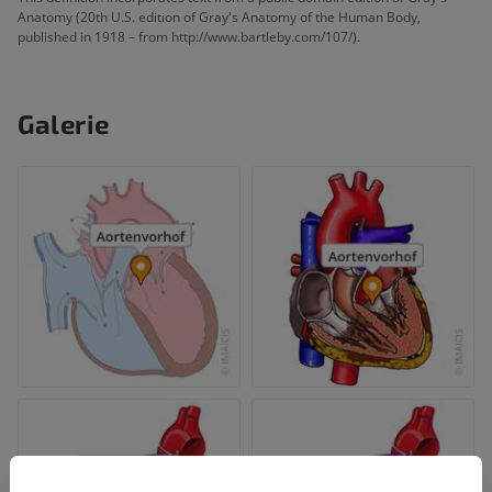
Anatomy (20th U.S. edition of Gray's Anatomy of the Human Body,
published in 1918 – from http://www.bartleby.com/107/).
Galerie