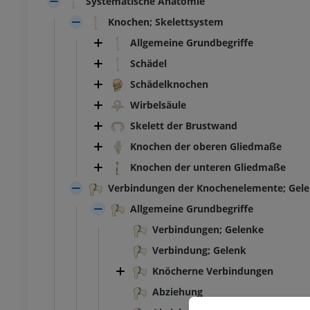
Systematische Anatomie
Knochen; Skelettsystem
Allgemeine Grundbegriffe
Schädel
Schädelknochen
Wirbelsäule
Skelett der Brustwand
Knochen der oberen Gliedmaße
Knochen der unteren Gliedmaße
Verbindungen der Knochenelemente; Gel
Allgemeine Grundbegriffe
Verbindungen; Gelenke
SPRUNGGELENK-FUSS
Verbindung; Gelenk
Knöcherne Verbindungen
MRT
Fußwurzel-MRT
MRT
Abziehung
UM
PREMIUM