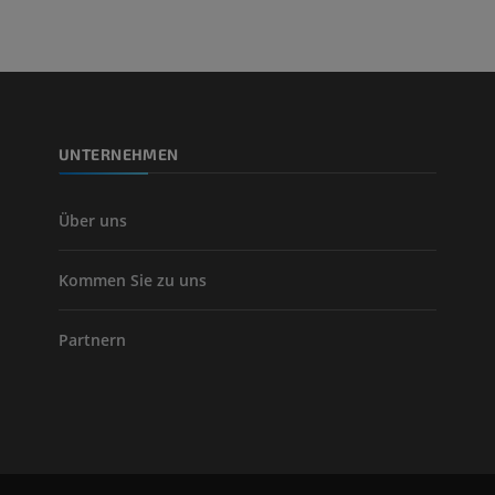
KOSTENLOS
Arteriografie 
Extremität
Angiographie
KOSTENLOS
UNTERNEHMEN
Über uns
Kommen Sie zu uns
Partnern