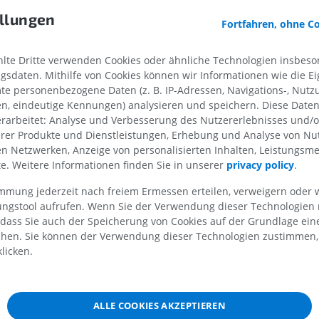
Die Supination ist das Gegenteil der Pronation.
llungen
Fortfahren, ohne C
MRT der Schulter
Röntgenaufna
Stimmt diese Übersetzung nicht ganz?
M
MRT
unteren Extre
te Dritte verwenden Cookies oder ähnliche Technologien insbeson
Röntgenbilder
PREMIUM
sdaten. Mithilfe von Cookies können wir Informationen wie die Ei
KOSTENLOS
te personenbezogene Daten (z. B. IP-Adressen, Navigations-, Nutz
Referenzen
MRT des Handgelenks
en, eindeutige Kennungen) analysieren und speichern. Diese Date
MRT
MRT der unter
rarbeitet: Analyse und Verbesserung des Nutzererlebnisses und/
This definition incorporates text from the wikipedia website - Wi
MRT
PREMIUM
erer Produkte und Dienstleistungen, Erhebung und Analyse von Nu
free encyclopedia. (2004, July 22). FL: Wikimedia Foundation, Inc
PREMIUM
len Netzwerken, Anzeige von personalisierten Inhalten, Leistungs
August 10, 2004, from http://www.wikipedia.org
lte. Weitere Informationen finden Sie in unserer
privacy policy
.
MRT des Ellenbogens
MRT
Hüft-MRT
immung jederzeit nach freiem Ermessen erteilen, verweigern oder 
MRT
PREMIUM
lungstool aufrufen. Wenn Sie der Verwendung dieser Technologien
PREMIUM
 dass Sie auch der Speicherung von Cookies auf der Grundlage ein
MRT der Hand
chen. Sie können der Verwendung dieser Technologien zustimmen, 
MRT
Knie-MRT
licken.
MRT
PREMIUM
PREMIUM
ät
Röntgenaufnahme der
ALLE COOKIES AKZEPTIEREN
oberen Extremität
CT-Arthografie