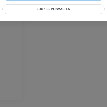
en
Röntgenbilder
Kniegelenks
CT-Arthrogra
COOKIES VERWALTEN
PREMIUM
PREMIUM
Obere Extremität
Abbildungen
MRT des Sprun
des Rückfußes
PREMIUM
MRT
PREMIUM
Arteriografie der oberen
Extremität
Angiographie
MRT Vorfuß
MRT
KOSTENLOS
PREMIUM
Visible Human Project
Fotografie
CTA der untere
Extremitäten
PREMIUM
CT
PREMIUM
Beinarterien u
CT