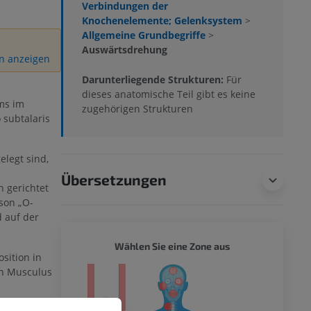
Verbindungen der
Knochenelemente; Gelenksystem
>
Allgemeine Grundbegriffe
>
Auswärtsdrehung
on anzeigen
Darunterliegende Strukturen:
Für
dieses anatomische Teil gibt es keine
ms im
zugehörigen Strukturen
 subtalaris
legt sind,
Übersetzungen
 gerichtet
rson „O-
 auf der
GANZER
Wählen Sie eine Zone aus
sition in
en Musculus
ität