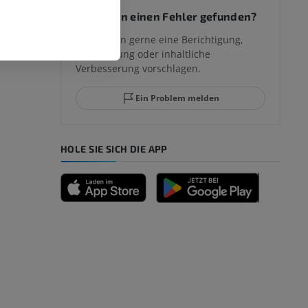
Sie haben einen Fehler gefunden?
mm
Sie können gerne eine Berichtigung,
Übersetzung oder inhaltliche
Verbesserung vorschlagen.
ggelenks und
Ein Problem melden
HOLE SIE SICH DIE APP
n
nd -knochen