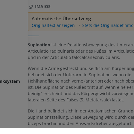
IMAIOS
Automatische Übersetzung
Originaltext anzeigen
Stets die Originaldefiniti
Supination
ist eine Rotationsbewegung des Unterar
Articulatio radioulnaris oder des Fußes im Articulatio
und in der Articulatio talocalcaneonavicularis.
Wenn die Arme gestreckt und seitlich am Körper ange
befindet sich der Unterarm in Supination, wenn die
Hohlhandfläche nach vorne (anterior) oder nach oben
enksystem
ist. Die Supination des Fußes tritt auf, wenn eine Pe
beinig" erscheint und das Körpergewicht vorwiegend
lateralen Seite des Fußes (5. Metatarsale) lastet.
OBERE GLIEDMASSE
UNTERE GLIEDMASSE
Die Hand befindet sich in der Anatomischen Grundpo
Supinationsstellung. Diese Bewegung wird durch d
MRT der oberen Extremität
Untere Extrem
biceps brachii und den Auswärtsdreher ausgeführt.
MRT
Abbildungen
PREMIUM
PREMIUM