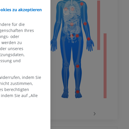
ookies zu akzeptieren
hme der
ELDEN
mität
dere für die
genschaften Ihres
ungs- oder
n werden zu
en Extremität
oder unseres
kipedia: The
tzungsdaten,
. Retrieved
messung und
widerrufen, indem Sie
 nicht zustimmen,
es berechtigten
indem Sie auf „Alle
‹
›
 des