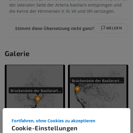
der lateralen Seite der Arteria basilaris entspringen und
die Kerne der Hirnnerven V, VI, VII und VIII versorgen.
Stimmt diese Übersetzung nicht ganz?
MELDEN
Galerie
Fortfahren, ohne Cookies zu akzeptieren
Cookie-Einstellungen