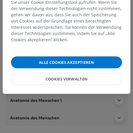
Sie unser Cookie-Einstellungstool aufrufen. Wenn Sie
der Verwendung dieser Technologien nicht zustimmen,
gehen wir davon aus, dass Sie auch der Speicherung
Anatomie des Menschen 2
von Cookies auf der Grundlage eines berechtigten
Interesses widersprechen. Sie können der Verwendung
Menschlicher Körper
>
Integrierende Systeme
>
dieser Technologien zustimmen, indem Sie auf „Alle
Herz-Kreislauf-System
>
Systemische Arterien
>
Cookies akzeptieren“ klicken.
Schlüsselbeinarterie
>
Wirbelarterie
>
Basilararterie
>
Brückenäste der Basilararterie
ALLE COOKIES AKZEPTIEREN
Darunterliegende Strukturen:
Mediale Brückenäste der Basilararterie
Laterale Brückenäste der Basilararterie
COOKIES VERWALTEN
Anatomie des Menschen 1
Anatomie des Menschen