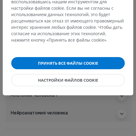
воспользовавшись нашим инструментом для
настройки файлов cookie. Если вы не согласны с
Анатомия человека 2
использованием данных технологий, это будет
Человеческое тело
>
Systemata integrantia
>
расцениваться как отказ от имеющего правомерный
Сердечно-сосудистая система
>
интерес хранения любых файлов cookie. Чтобы дать
Arteriae systemicae
>
Подключичная артерия
>
согласие на использование этих технологий,
Позвоночная артерия
>
Базилярная артерия
>
нажмите кнопку «Принять все файлы cookie».
Артерии моста
Основные структуры:
ПРИНЯТЬ ВСЕ ФАЙЛЫ COOKIE
Медиальные ветви
Латеральные ветви
НАСТРОЙКИ ФАЙЛОВ COOKIE
Анатомия человека 1
Нейроанатомия человека