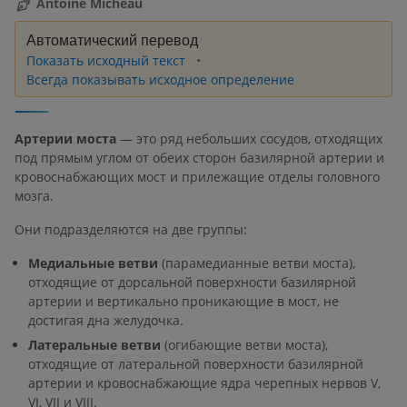
Antoine Micheau
Автоматический перевод
Показать исходный текст
Всегда показывать исходное определение
Артерии моста
— это ряд небольших сосудов, отходящих
под прямым углом от обеих сторон базилярной артерии и
кровоснабжающих мост и прилежащие отделы головного
мозга.
Они подразделяются на две группы:
Медиальные ветви
(парамедианные ветви моста),
отходящие от дорсальной поверхности базилярной
артерии и вертикально проникающие в мост, не
достигая дна желудочка.
Латеральные ветви
(огибающие ветви моста),
отходящие от латеральной поверхности базилярной
артерии и кровоснабжающие ядра черепных нервов V,
VI, VII и VIII.