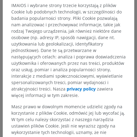
IMAIOS i wybrane strony trzecie korzystają z plików
Cookie lub podobnych technologii, w szczególności do
badania popularności strony. Pliki Cookie pozwalają
nam analizować i przechowywać informacje, takie jak
rodzaj Twojego urządzenia, jak również niektóre dane
osobowe (np. adresy IP, sposób nawigacji, dane nt.
użytkowania lub geolokalizacji, identyfikatory
jednostkowe). Dane te są przetwarzane w
następujących celach: analiza i poprawa doświadczenia
użytkownika i oferowanych przez nas treści, produktów
oraz usług, pomiar i analiza popularności strony,
interakcje z mediami społecznościowymi, wyświetlanie
spersonalizowanych treści, pomiar wydajności i
atrakcyjności treści. Nasza
privacy policy
zawiera
więcej informacji w tym zakresie.
Masz prawo w dowolnym momencie udzielić zgody na
Hierarchia anatomiczna
korzystanie z plików Cookie, odmówić jej lub wycofać ją.
W tym celu należy skorzystać z naszego narzędzia
ustawień plików Cookie. Jeśli nie wyrazisz zgody na
Anatomia człowieka 2
wykorzystanie tych technologii, uznamy, że nie