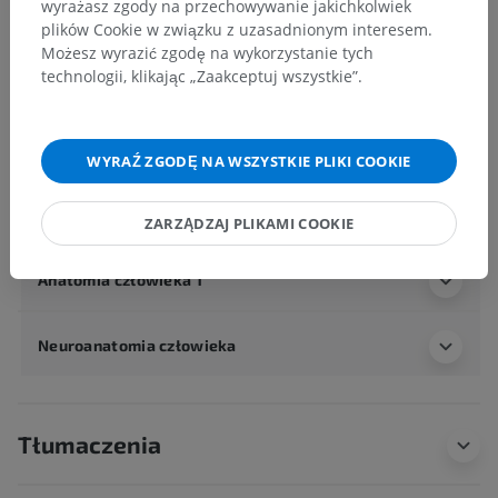
wyrażasz zgody na przechowywanie jakichkolwiek
Ciało ludzkie
>
Układy integrujące
>
plików Cookie w związku z uzasadnionym interesem.
Układ sercowo-naczyniowy
>
Tętnice układowe
>
Możesz wyrazić zgodę na wykorzystanie tych
Tętnica podobojczykowa
>
Kanał tętnicy kręgowej
>
technologii, klikając „Zaakceptuj wszystkie”.
Tętnica podstawna
>
Tętnice mostu
Powiązane struktury:
WYRAŹ ZGODĘ NA WSZYSTKIE PLIKI COOKIE
Gałęzie przyśrodkowe
Gałęzie boczne
ZARZĄDZAJ PLIKAMI COOKIE
Anatomia człowieka 1
Neuroanatomia człowieka
Tłumaczenia