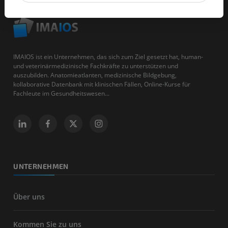
IMAIOS ist ein Unternehmen, das sich zum Ziel gesetzt hat, human-
und veterinärmedizinische Fachkräfte zu unterstützen und
auszubilden. Anatomieatlanten, medizinische Bildgebung,
kollaborative Datenbank mit klinischen Fällen, Online-Kurse für
Fachleute im Gesundheitswesen...
UNTERNEHMEN
Über uns
Kommen Sie zu uns