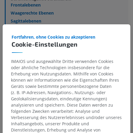
Frontalebenen
Waagerechte Ebenen
Sagittalebenen
Medianebene
Paramedianebenen
Fortfahren, ohne Cookies zu akzeptieren
Cookie-Einstellungen
Transversalebenen
Transpyloricum Querebene
Subcostale Querebene
IMAIOS und ausgewählte Dritte verwenden Cookies
oder ähnliche Technologien insbesondere für die
Erhebung von Nutzungsdaten. Mithilfe von Cookies
Mehr anzeigen
können wir Informationen wie die Eigenschaften Ihres
Geräts sowie bestimmte personenbezogene Daten
(z. B. IP-Adressen, Navigations-, Nutzungs- oder
Geolokalisierungsdaten, eindeutige Kennungen)
analysieren und speichern. Diese Daten werden zu
Übersetzungen
folgenden Zwecken verarbeitet: Analyse und
Verbesserung des Nutzererlebnisses und/oder unseres
Inhaltsangebots, unserer Produkte und
Dienstleistungen, Erhebung und Analyse von