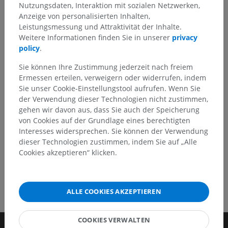
Nutzungsdaten, Interaktion mit sozialen Netzwerken,
Sie haben einen Fehler gefunden?
Anzeige von personalisierten Inhalten,
Sie können gerne eine Berichtigung, Übersetzung oder
Leistungsmessung und Attraktivität der Inhalte.
inhaltliche Verbesserung vorschlagen.
Weitere Informationen finden Sie in unserer
privacy
policy
.
Ein Problem melden
Sie können Ihre Zustimmung jederzeit nach freiem
Ermessen erteilen, verweigern oder widerrufen, indem
Sie unser Cookie-Einstellungstool aufrufen. Wenn Sie
HOLE SIE SICH DIE APP
der Verwendung dieser Technologien nicht zustimmen,
gehen wir davon aus, dass Sie auch der Speicherung
von Cookies auf der Grundlage eines berechtigten
Interesses widersprechen. Sie können der Verwendung
dieser Technologien zustimmen, indem Sie auf „Alle
Cookies akzeptieren“ klicken.
ALLE COOKIES AKZEPTIEREN
COOKIES VERWALTEN