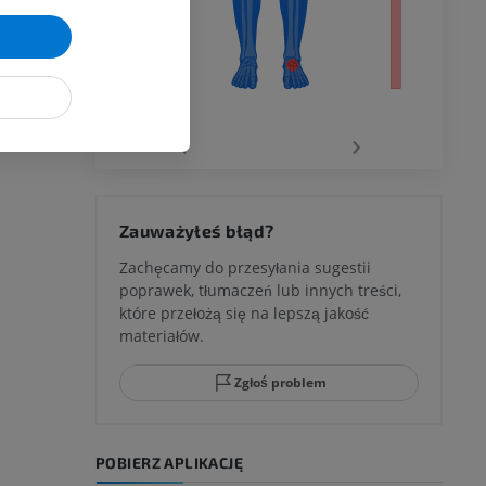
wu
‹
›
 kolana
Zauważyłeś błąd?
Zachęcamy do przesyłania sugestii
poprawek, tłumaczeń lub innych treści,
które przełożą się na lepszą jakość
ci stępu
materiałów.
Zgłoś problem
ia
POBIERZ APLIKACJĘ