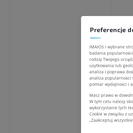
KOSTKA-STOPA
Preferencje d
MRI stawu
MRI stawu skokowego
IMAIOS i wybrane stro
owego
RM
badania popularności 
PREMIUM
rodzaj Twojego urządz
UM
użytkowania lub geolo
RM przodostopia
analiza i poprawa doś
afia TK kolana
RM
analiza popularności 
ram TK
PREMIUM
pomiar wydajności i a
UM
Masz prawo w dowolny
RM kończyny dolnej
W tym celu należy sko
czyny dolnej
RM
wykorzystanie tych te
PREMIUM
Cookie w związku z uz
UM
„Zaakceptuj wszystkie
RTG kończyny dolnej
ńczyny dolnej
Radiografia