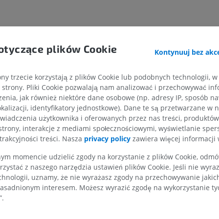
KOŃCZYNA GÓRNA
KOŃCZYNA DOLNA
otyczące plików Cookie
Kontynuuj bez akce
RM kończyny górnej
Kończyna doln
ny trzecie korzystają z plików Cookie lub podobnych technologii, w
RM
Ilustracje
strony. Pliki Cookie pozwalają nam analizować i przechowywać info
PREMIUM
PREMIUM
enia, jak również niektóre dane osobowe (np. adresy IP, sposób naw
kalizacji, identyfikatory jednostkowe). Dane te są przetwarzane w 
RM obojczyka
RTG kończyny 
wiadczenia użytkownika i oferowanych przez nas treści, produktów 
RM
Radiografia
strony, interakcje z mediami społecznościowymi, wyświetlanie sper
PREMIUM
ZA DARMO
trakcyjności treści. Nasza
privacy policy
zawiera więcej informacji 
m momencie udzielić zgody na korzystanie z plików Cookie, odmówi
RM nadgarstka
RM kończyny d
rzystać z naszego narzędzia ustawień plików Cookie. Jeśli nie wyra
RM
RM
chnologii, uznamy, że nie wyrażasz zgody na przechowywanie jakic
PREMIUM
PREMIUM
asadnionym interesem. Możesz wyrazić zgodę na wykorzystanie tych
”.
RM łokcia
Obraz MRI sta
RM
biodrowego