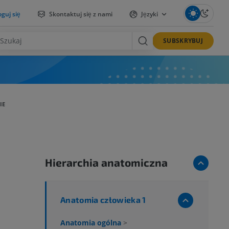
guj się
Skontaktuj się z nami
Języki
SUBSKRYBUJ
IE
Hierarchia anatomiczna
Anatomia człowieka 1
Anatomia ogólna
>