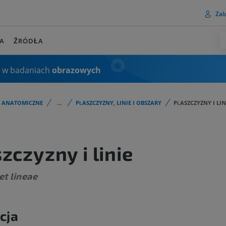
Zalo
A
ŹRÓDŁA
 w badaniach
obrazowych
I ANATOMICZNE
...
PŁASZCZYZNY, LINIE I OBSZARY
PŁASZCZYZNY I LIN
zczyzny i linie
et lineae
cja