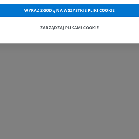
RM
PREMIUM
WYRAŹ ZGODĘ NA WSZYSTKIE PLIKI COOKIE
PREMIUM
RM dłoni
ZARZĄDZAJ PLIKAMI COOKIE
RM
Obraz MRI sta
kolanowego
PREMIUM
RM
PREMIUM
RTG kończyny górnej
Radiografia
Artrografia TK
PREMIUM
Artrogram TK
PREMIUM
Kończyna górna
Ilustracje
RM kostki i koś
PREMIUM
RM
PREMIUM
Arteriografia kończyny
górnej
Angiografia
RM przodostop
RM
ZA DARMO
PREMIUM