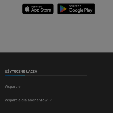
zyny dolnej
 nogi
kończyny
UŻYTECZNE ŁĄCZA
Wsparcie
Wsparcie dla abonentów IP