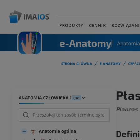
PRODUKTY
CENNIK
ROZWIĄZANI
e-Anatomy
Anatomia
STRONA GŁÓWNA
E-ANATOMY
CZĘŚC
Płas
ANATOMIA CZŁOWIEKA 1
HA1
Planeas 
Anatomia ogólna
Defini