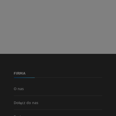
Projekt Obrazowanie
Człowieka
Obraz CTA końc
Fotografia
TK
PREMIUM
PREMIUM
Tętnice i kości
TK
ZA DARMO
Arteriografia 
dolnej
Angiografia
FIRMA
ZA DARMO
O nas
Dołącz do nas