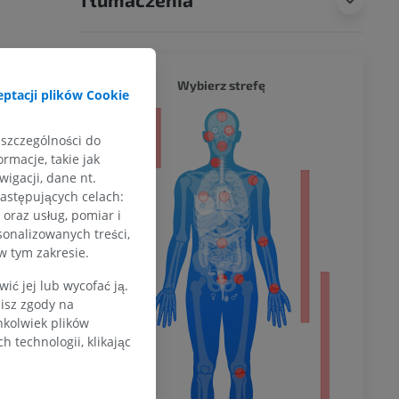
CAŁY O
Wybierz strefę
ptacji plików Cookie
a
 szczególności do
rmacje, takie jak
igacji, dane nt.
następujących celach:
dolnej
oraz usług, pomiar i
sonalizowanych treści,
w tym zakresie.
ć jej lub wycofać ją.
olnej
zisz zgody na
hkolwiek plików
 technologii, klikając
wu