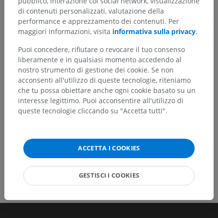
pubblico, interazione coi social network, visualizzazione
Hai notato un errore?
di contenuti personalizzati, valutazione della
performance e apprezzamento dei contenuti. Per
Non esitare a suggerire una correzione, traduzione o
maggiori informazioni, visita
informativa sulla privacy
.
un miglioramento dei contenuti.
Puoi concedere, rifiutare o revocare il tuo consenso
Segnala un problema
liberamente e in qualsiasi momento accedendo al
nostro strumento di gestione dei cookie. Se non
acconsenti all'utilizzo di queste tecnologie, riteniamo
che tu possa obiettare anche ogni cookie basato su un
SCARICA L'APP
interesse legittimo. Puoi acconsentire all'utilizzo di
queste tecnologie cliccando su "Accetta tutti".
ACCETTA I COOKIES
GESTISCI I COOKIES