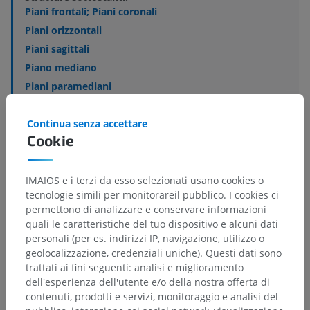
Piani frontali; Piani coronali
Piani orizzontali
Piani sagittali
Piano mediano
Piani paramediani
Piani trasversali
Continua senza accettare
Piano transpilorico
Cookie
Piano sottocostale
Mostra altro
IMAIOS e i terzi da esso selezionati usano cookies o
tecnologie simili per monitorareil pubblico. I cookies ci
permettono di analizzare e conservare informazioni
quali le caratteristiche del tuo dispositivo e alcuni dati
personali (per es. indirizzi IP, navigazione, utilizzo o
geolocalizzazione, credenziali uniche). Questi dati sono
Traduzioni
trattati ai fini seguenti: analisi e miglioramento
dell'esperienza dell'utente e/o della nostra offerta di
contenuti, prodotti e servizi, monitoraggio e analisi del