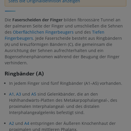
Stets die Originaldefinition anzeigen
Die
Faserscheiden der Finger
bilden fibroossäre Tunnel an
der palmaren Seite der Finger und umschließen die Sehnen
des
Oberflächlichen Fingerbeugers
und des
Tiefen
Fingerbeugers
. Jede Faserscheide besteht aus Ringbändern
(A) und kreuzförmigen Bändern (C), die gemeinsam die
Ausrichtung der Sehnen aufrechterhalten und ein
Bogensehnenphänomen während der Beugung der Finger
verhindern.
Ringbänder (A)
In jedem Finger sind fünf Ringbänder (A1–A5) vorhanden.
A1
,
A3
und
A5
sind Gelenkbänder, die an den
Hohlhandwärts-Platten des Metakarpophalangeal-, des
proximalen Interphalangeal- und des distalen
Interphalangealgelenks befestigt sind.
A2
und
A4
entspringen der Äußeren Knochenhaut der
proximalen und mittleren Phalanx.