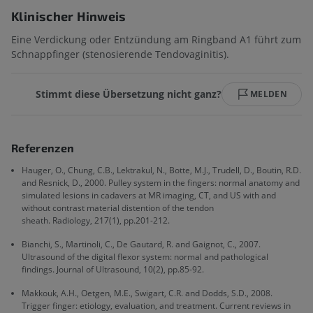
Klinischer Hinweis
Eine Verdickung oder Entzündung am Ringband A1 führt zum
Schnappfinger (stenosierende Tendovaginitis).
Stimmt diese Übersetzung nicht ganz?
MELDEN
Referenzen
Hauger, O., Chung, C.B., Lektrakul, N., Botte, M.J., Trudell, D., Boutin, R.D.
and Resnick, D., 2000. Pulley system in the fingers: normal anatomy and
simulated lesions in cadavers at MR imaging, CT, and US with and
without contrast material distention of the tendon
sheath. Radiology, 217(1), pp.201-212.
Bianchi, S., Martinoli, C., De Gautard, R. and Gaignot, C., 2007.
Ultrasound of the digital flexor system: normal and pathological
findings. Journal of Ultrasound, 10(2), pp.85-92.
Makkouk, A.H., Oetgen, M.E., Swigart, C.R. and Dodds, S.D., 2008.
Trigger finger: etiology, evaluation, and treatment. Current reviews in