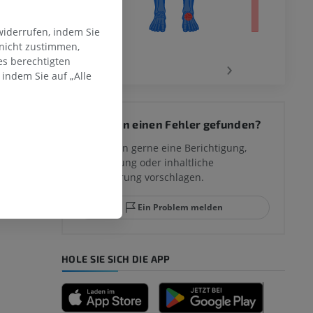
widerrufen, indem Sie
 nicht zustimmen,
‹
›
es berechtigten
indem Sie auf „Alle
 des
Sie haben einen Fehler gefunden?
mm
Sie können gerne eine Berichtigung,
Übersetzung oder inhaltliche
Verbesserung vorschlagen.
ggelenks und
Ein Problem melden
HOLE SIE SICH DIE APP