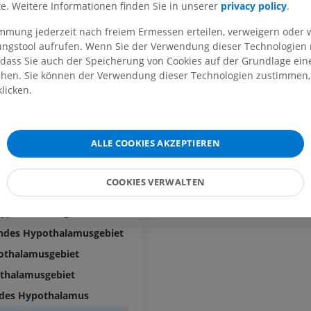
PREMIUM
lte. Weitere Informationen finden Sie in unserer
privacy policy
.
MRT der Hand
immung jederzeit nach freiem Ermessen erteilen, verweigern oder 
MRT
Knie-MRT
lungstool aufrufen. Wenn Sie der Verwendung dieser Technologien
MRT
PREMIUM
 dass Sie auch der Speicherung von Cookies auf der Grundlage ein
PREMIUM
chen. Sie können der Verwendung dieser Technologien zustimmen, 
er
Röntgenaufnahme der
licken.
oberen Extremität
CT-Arthografie
uzung
Röntgenbilder
Kniegelenks
CT-Arthrogra
PREMIUM
ALLE COOKIES AKZEPTIEREN
PREMIUM
Feld
Obere Extremität
r
Abbildungen
MRT des Sprun
COOKIES VERWALTEN
othalamusgebiet
des Rückfußes
PREMIUM
MRT
Hypothalamusgebiet
PREMIUM
endes Hypothalamusgebiet
Arteriografie der oberen
Extremität
pothalamusgebiet
Angiographie
MRT Vorfuß
MRT
othalamusgebiet
KOSTENLOS
PREMIUM
 des Hypothalamus