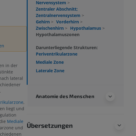
Nervensystem
>
Zentraler Abschnitt;
Zentralnervensystem
>
Gehirn
>
Vorderhirn
>
Zwischenhirn
>
Hypothalamus
>
Hypothalamuszonen
gen
Darunterliegende Strukturen:
Periventrikularzone
Mediale Zone
n in der
Laterale Zone
stinkte
nach lateral
schiedener
.
Anatomie des Menschen
trikularzone
,
en liegt und
gulation
 die
Mediale
Übersetzungen
ularzone und
rschiedenen