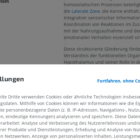
ystem
homöostatischen Prozessen beteiligt 
die
Laterale Zone
, die Kerne enthält,
Integration sensorischer Informatio
OBERE GLIEDMASSE
UNTERE GLIEDMASSE
Koordination von Reaktionen im Z
mit der Nahrungsaufnahme und d
MRT der oberen Extremität
Untere Extrem
emotionalen Verhalten essenziell si
MRT
Abbildungen
PREMIUM
PREMIUM
Diese strukturierte Gliederung förde
Verständnis der funktionellen Organ
Hypothalamus und seiner Rolle in d
MRT der Schulter
Röntgenaufna
übergeordneten neuronalen Aktivitä
MRT
unteren Extre
Röntgenbilder
PREMIUM
llungen
Fortfahren, ohne C
KOSTENLOS
Stimmt diese Übersetzung nic
MRT des Handgelenks
MELDEN
te Dritte verwenden Cookies oder ähnliche Technologien insbeson
MRT
MRT der unter
sdaten. Mithilfe von Cookies können wir Informationen wie die Ei
MRT
PREMIUM
te personenbezogene Daten (z. B. IP-Adressen, Navigations-, Nutz
PREMIUM
en, eindeutige Kennungen) analysieren und speichern. Diese Date
Referenzen
MRT des Ellenbogens
rarbeitet: Analyse und Verbesserung des Nutzererlebnisses und/
E. Hall, A. Guyton. Textbook of medical phys
MRT
Hüft-MRT
erer Produkte und Dienstleistungen, Erhebung und Analyse von Nu
thirteenth edition. United States, 2011.
MRT
PREMIUM
len Netzwerken, Anzeige von personalisierten Inhalten, Leistungs