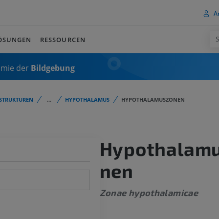
A
ÖSUNGEN
RESSOURCEN
omie der
Bildgebung
STRUKTUREN
...
HYPOTHALAMUS
HYPOTHALAMUSZONEN
Hypothalam
nen
Zonae hypothalamicae