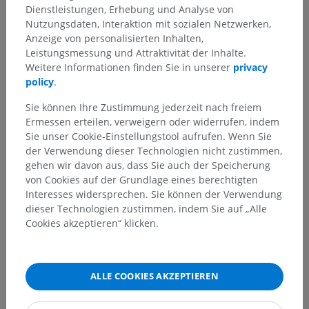
Dienstleistungen, Erhebung und Analyse von
Anatomie des Menschen 2
Nutzungsdaten, Interaktion mit sozialen Netzwerken,
Anzeige von personalisierten Inhalten,
Menschlicher Körper
>
Integrierende Systeme
>
Leistungsmessung und Attraktivität der Inhalte.
Lymphsystem
>
Sekundäre lymphatische Organe
>
Weitere Informationen finden Sie in unserer
privacy
Lymphknoten
>
Lymphknoten des Kopfes
policy
.
Darunterliegende Strukturen:
Sie können Ihre Zustimmung jederzeit nach freiem
Lymphknoten des Hinterhaupts
Ermessen erteilen, verweigern oder widerrufen, indem
Sie unser Cookie-Einstellungstool aufrufen. Wenn Sie
Lymphknoten über dem Warzenfortsatz
der Verwendung dieser Technologien nicht zustimmen,
Oberflächliche Ohrspeicheldrüsenknoten
gehen wir davon aus, dass Sie auch der Speicherung
Tiefe Ohrspeicheldrüsenknoten
von Cookies auf der Grundlage eines berechtigten
Interesses widersprechen. Sie können der Verwendung
Gesichtslymphknoten
dieser Technologien zustimmen, indem Sie auf „Alle
Zungenlymphknoten
Cookies akzeptieren“ klicken.
ALLE COOKIES AKZEPTIEREN
Übersetzungen