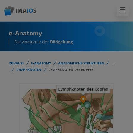
e-Anatomy
Die Anatomie der
Bildgebung
ZUHAUSE
E-ANATOMY
ANATOMISCHE-STRUKTUREN
...
LYMPHKNOTEN
LYMPHKNOTEN DES KOPFES