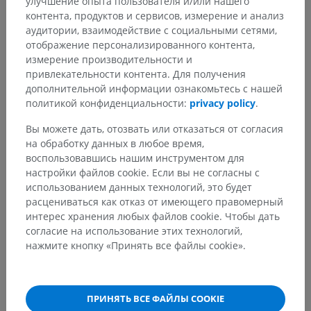
улучшение опыта пользователя и/или нашего
контента, продуктов и сервисов, измерение и анализ
аудитории, взаимодействие с социальными сетями,
Анатомия человека 2
отображение персонализированного контента,
измерение производительности и
Человеческое тело
>
Systemata integrantia
>
привлекательности контента. Для получения
Лимфоидная система
>
дополнительной информации ознакомьтесь с нашей
Вторичные лимфоидные органы
>
политикой конфиденциальности:
privacy policy
.
Лимфатические узлы
>
Nodi lymphoidei capitis
Вы можете дать, отозвать или отказаться от согласия
Основные структуры:
на обработку данных в любое время,
Затылочные узлы
воспользовавшись нашим инструментом для
Сосцевидные узлы
настройки файлов cookie. Если вы не согласны с
использованием данных технологий, это будет
Поверхностные околоушные узлы
расцениваться как отказ от имеющего правомерный
Глубокие околоушные узлы
интерес хранения любых файлов cookie. Чтобы дать
Лицевые узлы
согласие на использование этих технологий,
Язычные узлы
нажмите кнопку «Принять все файлы cookie».
ПРИНЯТЬ ВСЕ ФАЙЛЫ COOKIE