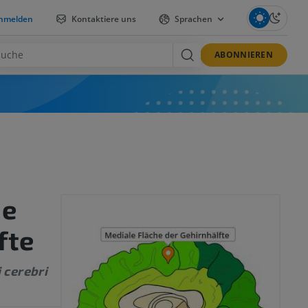
nmelden
Kontaktiere uns
Sprachen
ABONNIEREN
he
fte
 cerebri