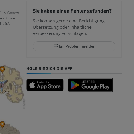
 des
Sie haben einen Fehler gefunden?
’, in
Clinical
mm
ters Kluwer
Sie können gerne eine Berichtigung,
1-262.
Übersetzung oder inhaltliche
Verbesserung vorschlagen.
ggelenks und
Ein Problem melden
HOLE SIE SICH DIE APP
n
nd -knochen