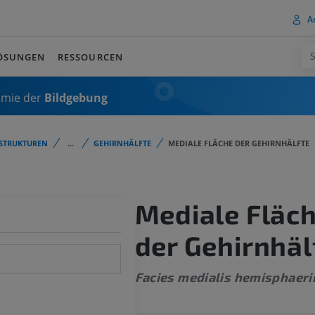
A
ÖSUNGEN
RESSOURCEN
omie der
Bildgebung
STRUKTUREN
...
GEHIRNHÄLFTE
MEDIALE FLÄCHE DER GEHIRNHÄLFTE
Mediale Fläc
der Gehirnhäl
Facies medialis hemisphaerii