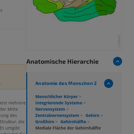
is
Anatomische Hierarchie
Anatomie des Menschen 2
n
Menschlicher Körper
>
Integrierende Systeme
>
eist mehrere
Nervensystem
>
der Mitte
Zentralnervensystem
>
Gehirn
>
uzung des
Großhirn
>
Gehirnhälfte
>
truktur, die
Mediale Fläche der Gehirnhälfte
 Es umgibt