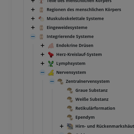
Teile des menschlichen Körpers
Regionen des menschlichen Körpers
Muskuloskelettale Systeme
Eingeweidesysteme
Integrierende Systeme
Endokrine Drüsen
Herz-Kreislauf-System
Lymphsystem
Nervensystem
Zentralnervensystem
Graue Substanz
Weiße Substanz
Retikulärformation
Ependym
Hirn- und Rückenmarkshäu