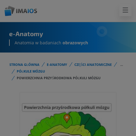
e-Anatomy
Anatomia w badaniach
obrazowych
STRONA GŁÓWNA
E-ANATOMY
CZĘŚCI ANATOMICZNE
...
PÓŁKULE MÓZGU
POWIERZCHNIA PRZYŚRODKOWA PÓŁKULI MÓZGU