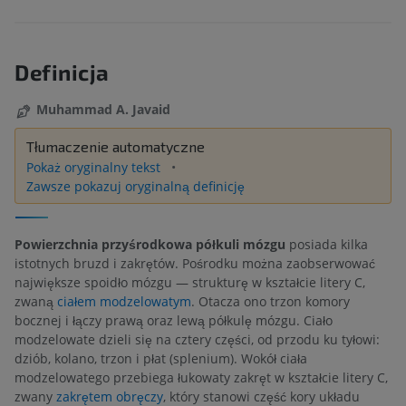
Definicja
Muhammad A. Javaid
Tłumaczenie automatyczne
Pokaż oryginalny tekst
Zawsze pokazuj oryginalną definicję
Powierzchnia przyśrodkowa półkuli mózgu
posiada kilka
istotnych bruzd i zakrętów. Pośrodku można zaobserwować
największe spoidło mózgu — strukturę w kształcie litery C,
zwaną
ciałem modzelowatym
. Otacza ono trzon komory
bocznej i łączy prawą oraz lewą półkulę mózgu. Ciało
modzelowate dzieli się na cztery części, od przodu ku tyłowi:
dziób, kolano, trzon i płat (splenium). Wokół ciała
modzelowatego przebiega łukowaty zakręt w kształcie litery C,
zwany
zakrętem obręczy
, który stanowi część kory układu