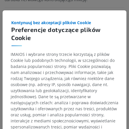
Czy jest jakiś problem z tym tłumaczeniem?
ZGŁOŚ
Kontynuuj bez akceptacji plików Cookie
Preferencje dotyczące plików
Cookie
Odnośniki
Snell, R.S. (2010). ‘Chapter 7: The Cerebrum’, in
Clinical Neuroanatomy.
(7th ed.) Philadelphia: Wolters Kluwer Health/Lippincott Williams &
IMAIOS i wybrane strony trzecie korzystają z plików
Wilkins, pp. 261-262.
Cookie lub podobnych technologii, w szczególności do
badania popularności strony. Pliki Cookie pozwalają
nam analizować i przechowywać informacje, takie jak
rodzaj Twojego urządzenia, jak również niektóre dane
Galeria
osobowe (np. adresy IP, sposób nawigacji, dane nt.
użytkowania lub geolokalizacji, identyfikatory
jednostkowe). Dane te są przetwarzane w
następujących celach: analiza i poprawa doświadczenia
użytkownika i oferowanych przez nas treści, produktów
oraz usług, pomiar i analiza popularności strony,
interakcje z mediami społecznościowymi, wyświetlanie
spersonalizowanych treści, pomiar wydajności i