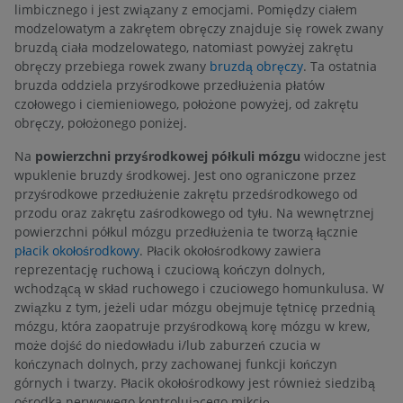
limbicznego i jest związany z emocjami. Pomiędzy ciałem
modzelowatym a zakrętem obręczy znajduje się rowek zwany
bruzdą ciała modzelowatego, natomiast powyżej zakrętu
obręczy przebiega rowek zwany
bruzdą obręczy
. Ta ostatnia
bruzda oddziela przyśrodkowe przedłużenia płatów
czołowego i ciemieniowego, położone powyżej, od zakrętu
obręczy, położonego poniżej.
Na
powierzchni przyśrodkowej półkuli mózgu
widoczne jest
wpuklenie bruzdy środkowej. Jest ono ograniczone przez
przyśrodkowe przedłużenie zakrętu przedśrodkowego od
przodu oraz zakrętu zaśrodkowego od tyłu. Na wewnętrznej
powierzchni półkul mózgu przedłużenia te tworzą łącznie
płacik okołośrodkowy
. Płacik okołośrodkowy zawiera
reprezentację ruchową i czuciową kończyn dolnych,
wchodzącą w skład ruchowego i czuciowego homunkulusa. W
związku z tym, jeżeli udar mózgu obejmuje tętnicę przednią
mózgu, która zaopatruje przyśrodkową korę mózgu w krew,
może dojść do niedowładu i/lub zaburzeń czucia w
kończynach dolnych, przy zachowanej funkcji kończyn
górnych i twarzy. Płacik okołośrodkowy jest również siedzibą
ośrodka nerwowego kontrolującego mikcję.