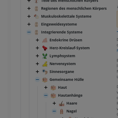
Teile des menschlichen Körpers
Regionen des menschlichen Körpers
Muskuloskelettale Systeme
Eingeweidesysteme
Integrierende Systeme
Endokrine Drüsen
Herz-Kreislauf-System
Lymphsystem
Nervensystem
Sinnesorgane
Gemeinsame Hülle
Haut
Hautanhänge
Haare
Nagel