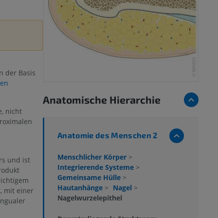
n der Basis
len
Anatomische Hierarchie
, nicht
proximalen
Anatomie des Menschen 2
Menschlicher Körper
>
rs und ist
Integrierende Systeme
>
rodukt
Gemeinsame Hülle
>
hichtigem
Hautanhänge
>
Nagel
>
 mit einer
Nagelwurzelepithel
ungualer