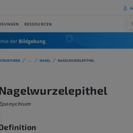
A
ÖSUNGEN
RESSOURCEN
omie der
Bildgebung
STRUKTUREN
...
NAGEL
NAGELWURZELEPITHEL
Nagelwurzelepithel
Eponychium
Definition