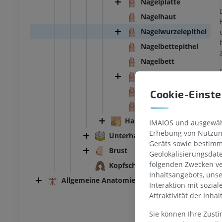
Nagelplatte
Nagelhaut
Nagelwurzelepithel
Nagelbettepithel
Nagelbett
Nagelwall
Nagelwurzel
Cookie-Einste
Nagelbettepithel
Hautdrüsen
IMAIOS und ausgewähl
Erhebung von Nutzung
Unterhautgewebe
Geräts sowie bestimm
SPRUNGGELENK-FUSS
Brust
Geolokalisierungsdat
folgenden Zwecken ve
Kopfschwarte
MRT
Fußwurzel-MRT
Inhaltsangebots, uns
Allgemeine Anatomie
MRT
Interaktion mit sozia
UM
PREMIUM
Attraktivität der Inha
Sie können Ihre Zust
ografie des
MRT Vorfuß