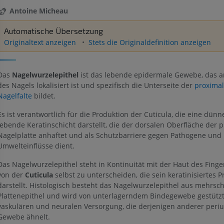
Antoine Micheau
Automatische Übersetzung
Originaltext anzeigen
Stets die Originaldefinition anzeigen
Das
Nagelwurzelepithel
ist das lebende epidermale Gewebe, das a
des Nagels lokalisiert ist und spezifisch die Unterseite der
proxima
Nagelfalte
bildet.
Es ist verantwortlich für die Produktion der Cuticula, die eine dünne
lebende Keratinschicht darstellt, die der dorsalen Oberfläche der 
Nagelplatte anhaftet und als Schutzbarriere gegen Pathogene und
Umwelteinflüsse dient.
Das Nagelwurzelepithel steht in Kontinuität mit der Haut des Finge
von der
Cuticula
selbst zu unterscheiden, die sein keratinisiertes P
darstellt. Histologisch besteht das Nagelwurzelepithel aus mehrsc
Plattenepithel und wird von unterlagerndem Bindegewebe gestützt,
vaskulären und neuralen Versorgung, die derjenigen anderer peri
Gewebe ähnelt.