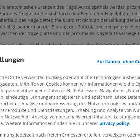
Die anatomischen Grenzen des Nagelwurzelepithels werden proxim
Haut des Fingers und distal durch den Beginn der Nagelplatte defini
oberhalb des Nagelbettepithels und ist nicht an der Bildung der Na
beteiligt, sondern an der Bildung der Cuticula, die den potenziell
zwischen der Nagelplatte und der proximalen Nagelfalte versiegelt
Diese Struktur ist klinisch bedeutsam, da eine Schädigung oder En
Nagelwurzelepithels zu einer Prädisposition für Paronychie und a
Nagelfalteninfektionen führen kann.
llungen
Fortfahren, ohne C
Stimmt diese Übersetzung nicht ganz?
MELDEN
te Dritte verwenden Cookies oder ähnliche Technologien insbeson
sdaten. Mithilfe von Cookies können wir Informationen wie die Ei
te personenbezogene Daten (z. B. IP-Adressen, Navigations-, Nutz
OBERE GLIEDMASSE
UNTERE GLIEDMASSE
en, eindeutige Kennungen) analysieren und speichern. Diese Date
Galerie
rarbeitet: Analyse und Verbesserung des Nutzererlebnisses und/
MRT der oberen Extremität
Untere Extrem
erer Produkte und Dienstleistungen, Erhebung und Analyse von Nu
MRT
Abbildungen
len Netzwerken, Anzeige von personalisierten Inhalten, Leistungs
PREMIUM
PREMIUM
lte. Weitere Informationen finden Sie in unserer
privacy policy
.
immung jederzeit nach freiem Ermessen erteilen, verweigern oder 
MRT der Schulter
Röntgenaufna