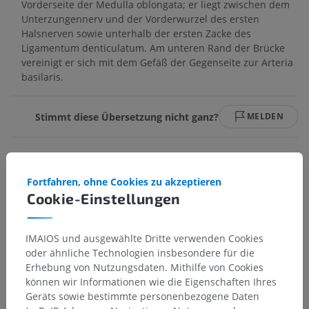
Vorderseite der Medulla oblongata; er liegt zwischen dem
Unterzungennerv und der Vorderwurzel des ersten
Halsnerven sowie unterhalb der ersten Zacke des
Ligamentum denticulatum. Am unteren Rand der Brücke
vereinigt er sich mit dem Gefäß der Gegenseite zur Arteria
basilaris.
Stimmt diese Übersetzung nicht ganz?
MELDEN
Referenzen
Fortfahren, ohne Cookies zu akzeptieren
This definition incorporates text from the wikipedia website - Wikipedia:
Cookie-Einstellungen
The free encyclopedia. (2004, July 22). FL: Wikimedia Foundation, Inc.
Retrieved August 10, 2004, from http://www.wikipedia.org
IMAIOS und ausgewählte Dritte verwenden Cookies
oder ähnliche Technologien insbesondere für die
Galerie
Erhebung von Nutzungsdaten. Mithilfe von Cookies
können wir Informationen wie die Eigenschaften Ihres
Geräts sowie bestimmte personenbezogene Daten