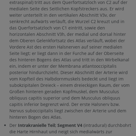
extraspinal) tritt aus dem Querfortsatzloch von C2 auf der
medialen Seite des Seitlichen Kopfstreckers aus. Er wird
weiter unterteilt in den vertikalen Abschnitt V3v, der
senkrecht aufwärts verläuft, die Wurzel C2 kreuzt und in
das Querfortsatzloch von C1 eintritt, sowie den
horizontalen Abschnitt V3h, der medial und dorsal hinter
dem Oberen Gelenkfortsatz des Atlas verläuft, wobei der
Vordere Ast des ersten Halsnerven auf seiner medialen
Seite liegt; er liegt dann in der Furche auf der Oberseite
des hinteren Bogens des Atlas und tritt in den Wirbelkanal
ein, indem er unter der Membrana atlantooccipitalis
posterior hindurchzieht. Dieser Abschnitt der Arterie wird
vom Kopfteil des Halbdornmuskels bedeckt und liegt im
subokzipitalen Dreieck – einem dreieckigen Raum, der vom
Großen hinteren geraden Kopfmuskel, dem Musculus
obliquus capitis superior und dem Musculus obliquus
capitis inferior begrenzt wird. Der erste Halsnerv bzw.
Nervus suboccipitalis liegt zwischen der Arterie und dem
hinteren Bogen des Atlas.
Der
Intrakranielle Teil; Segment V4
(intradural) durchbohrt
die Harte Hirnhaut und neigt sich medialwärts zur