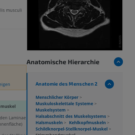
lis musculi
Anatomische Hierarchie
Anatomie des Menschen 2
zeigen
Menschlicher Körper
>
Muskuloskelettale Systeme
>
muskel
Muskelsystem
>
Halsabschnitt des Muskelsystems
>
 den Laminae des
Halsmuskeln
>
Kehlkopfmuskeln
>
nnenfläche)
Schildknorpel-Stellknorpel-Muskel
>