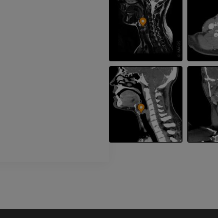
CT
PREMIUM
Beinarterien u
CT
KOSTENLOS
Arteriografie 
Extremität
Angiographie
KOSTENLOS