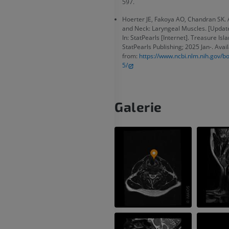
597.
MRT
Knie-MRT
MRT
PREMIUM
Hoerter JE, Fakoya AO, Chandran SK.
PREMIUM
and Neck: Laryngeal Muscles. [Update
In: StatPearls [Internet]. Treasure Isla
Röntgenaufnahme der
StatPearls Publishing; 2025 Jan-. Avai
oberen Extremität
CT-Arthografie
from:
https://www.ncbi.nlm.nih.gov/
Röntgenbilder
Kniegelenks
5/
CT-Arthrogra
PREMIUM
PREMIUM
Obere Extremität
Galerie
Abbildungen
MRT des Sprun
des Rückfußes
PREMIUM
MRT
PREMIUM
Arteriografie der oberen
Extremität
Angiographie
MRT Vorfuß
MRT
KOSTENLOS
PREMIUM
Visible Human Project
Fotografie
CTA der untere
Extremitäten
PREMIUM