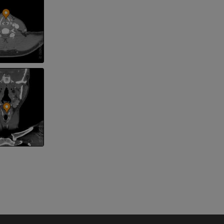
nd -knochen
der unteren