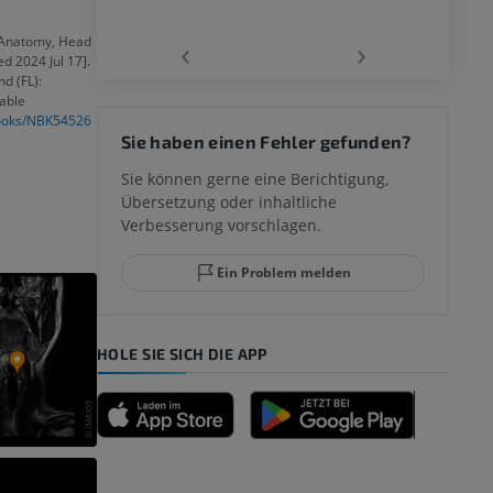
‹
›
 Anatomy, Head
d 2024 Jul 17].
nd (FL):
lable
 des
books/NBK54526
Sie haben einen Fehler gefunden?
mm
Sie können gerne eine Berichtigung,
Übersetzung oder inhaltliche
Verbesserung vorschlagen.
ggelenks und
Ein Problem melden
HOLE SIE SICH DIE APP
n