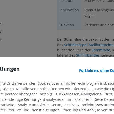
Insertion
Processus vocalis
Innervation
Ramus laryngeus
vagus
el
Funktion
Verkürzt und ent
el
l
Der
Stimmbandmuskel
ist der m
des
Schildknorpel-Stellknorpelm
bildet den Kern der
Stimmfalte
, 
lateral des
Stimmbandes
gelegen
ln
Ursprung und Insertion
llungen
ln
Fortfahren, ohne C
Der Muskel verläuft von der Inne
Schildknorpels
nahe dem Winkel 
te Dritte verwenden Cookies oder ähnliche Technologien insbeson
Processus vocalis
des Stellknorpe
sdaten. Mithilfe von Cookies können wir Informationen wie die Ei
gknorpel-Muskel
Funktion
te personenbezogene Daten (z. B. IP-Adressen, Navigations-, Nutz
en, eindeutige Kennungen) analysieren und speichern. Diese Date
el-Stellknorpel-Muskel
Der
Stimmbandmuskel
nimmt
rarbeitet: Analyse und Verbesserung des Nutzererlebnisses und/
Feinjustierungen an der Spannu
ingknorpel-Muskel
erer Produkte und Dienstleistungen, Erhebung und Analyse von Nu
der Stimmfalten vor, indem er di