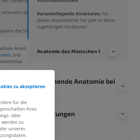
Stimmbandmuskel
 des Stellknorpels
 recurrens des Nervus
Darunterliegende Strukturen:
Für
dieses anatomische Teil gibt es keine
zugehörigen Strukturen
spannt die Stimmfalten.
ediale Anteil
Anatomie des Menschen 1
uskels
und
unmittelbar
.
Vergleichende Anatomie bei
ookies zu akzeptieren
Tieren
nfläche des
bis zum
dere für die
ls.
genschaften Ihres
Übersetzungen
ungs- oder
n werden zu
oder unseres
ng und Länge
tzungsdaten,
e