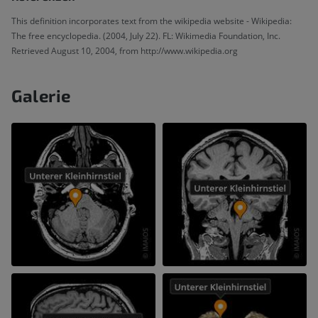
This definition incorporates text from the wikipedia website - Wikipedia:
The free encyclopedia. (2004, July 22). FL: Wikimedia Foundation, Inc.
Retrieved August 10, 2004, from http://www.wikipedia.org
Galerie