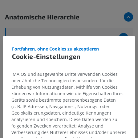
Anatomische Hierarchie
Tieranatomie
Fortfahren, ohne Cookies zu akzeptieren
Schweif
>
Halsmuskeln
>
Cookie-Einstellungen
Gemeinsame Sehne des Musculus splenius capitis,
Musculus omotransversarius und Longissimus
atlantis
IMAIOS und ausgewählte Dritte verwenden Cookies
oder ähnliche Technologien insbesondere für die
Darunterliegende Strukturen:
Erhebung von Nutzungsdaten. Mithilfe von Cookies
Muskelansätze der gemeinsamen Sehne des Musculus
können wir Informationen wie die Eigenschaften Ihres
splenius capitis, Musculus omotransversarius und
Geräts sowie bestimmte personenbezogene Daten
Longissimus atlantis
(z. B. IP-Adressen, Navigations-, Nutzungs- oder
Geolokalisierungsdaten, eindeutige Kennungen)
analysieren und speichern. Diese Daten werden zu
folgenden Zwecken verarbeitet: Analyse und
Verbesserung des Nutzererlebnisses und/oder unseres
Übersetzungen