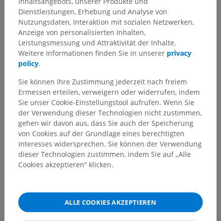
Inhaltsangebots, unserer Produkte und
Dienstleistungen, Erhebung und Analyse von
Nutzungsdaten, Interaktion mit sozialen Netzwerken,
Anzeige von personalisierten Inhalten,
Sie haben einen Fehler gefunden?
Leistungsmessung und Attraktivität der Inhalte.
Weitere Informationen finden Sie in unserer
privacy
Sie können gerne eine Berichtigung, Übersetzung oder
policy
.
inhaltliche Verbesserung vorschlagen.
Sie können Ihre Zustimmung jederzeit nach freiem
Ein Problem melden
Ermessen erteilen, verweigern oder widerrufen, indem
Sie unser Cookie-Einstellungstool aufrufen. Wenn Sie
der Verwendung dieser Technologien nicht zustimmen,
gehen wir davon aus, dass Sie auch der Speicherung
HOLE SIE SICH DIE APP
von Cookies auf der Grundlage eines berechtigten
Interesses widersprechen. Sie können der Verwendung
dieser Technologien zustimmen, indem Sie auf „Alle
Cookies akzeptieren“ klicken.
ALLE COOKIES AKZEPTIEREN