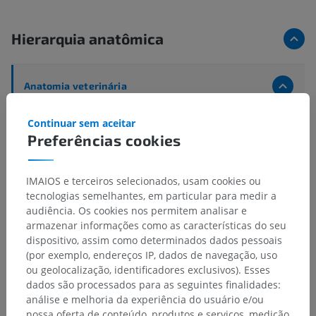
Hierarquia anatômica
Anatomia veterinária
Miologia
>
Músculo do pescoço
>
Continuar sem aceitar
Tendão comum do músculo esplênio da cabeça,
Preferências cookies
músculo omotransverso e músculo longuíssimo do
atlas
IMAIOS e terceiros selecionados, usam cookies ou
Estruturas subjacentes:
tecnologias semelhantes, em particular para medir a
Tendão comum do músculo esplênio da cabeça,
audiência. Os cookies nos permitem analisar e
músculo omotransverso e músculo longuíssimo do
armazenar informações como as características do seu
atlas – Inserções musculares
dispositivo, assim como determinados dados pessoais
(por exemplo, endereços IP, dados de navegação, uso
ou geolocalização, identificadores exclusivos). Esses
dados são processados para as seguintes finalidades:
análise e melhoria da experiência do usuário e/ou
Traduções
nossa oferta de conteúdo, produtos e serviços, medição