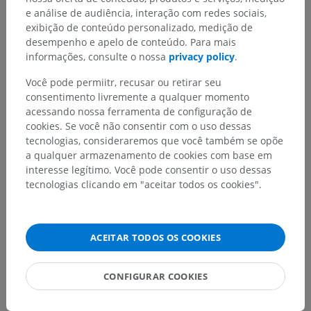
e análise de audiência, interação com redes sociais,
exibição de conteúdo personalizado, medição de
desempenho e apelo de conteúdo. Para mais
informações, consulte o nossa
privacy policy
.
Encontrou um erro?
Não hesite em nos sugerir uma correção, tradução ou
Você pode permiitr, recusar ou retirar seu
melhora de conteúdo.
consentimento livremente a qualquer momento
acessando nossa ferramenta de configuração de
cookies. Se você não consentir com o uso dessas
Relatar um problema
tecnologias, consideraremos que você também se opõe
a qualquer armazenamento de cookies com base em
interesse legítimo. Você pode consentir o uso dessas
BAIXE O APLICATIVO
tecnologias clicando em "aceitar todos os cookies".
ACEITAR TODOS OS COOKIES
CONFIGURAR COOKIES