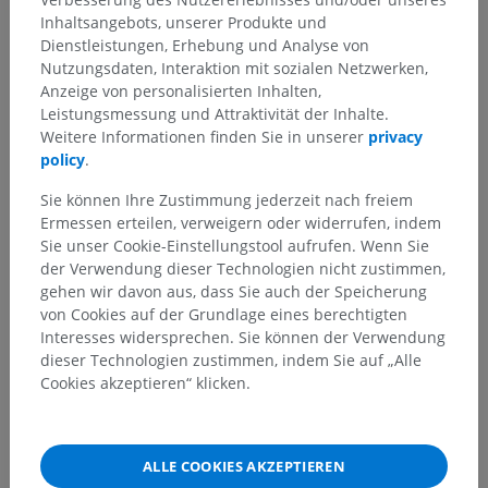
Inhaltsangebots, unserer Produkte und
Übersetzungen
Dienstleistungen, Erhebung und Analyse von
Nutzungsdaten, Interaktion mit sozialen Netzwerken,
Anzeige von personalisierten Inhalten,
Leistungsmessung und Attraktivität der Inhalte.
Sie haben einen Fehler gefunden?
Weitere Informationen finden Sie in unserer
privacy
policy
.
Sie können gerne eine Berichtigung, Übersetzung oder
inhaltliche Verbesserung vorschlagen.
Sie können Ihre Zustimmung jederzeit nach freiem
Ermessen erteilen, verweigern oder widerrufen, indem
Ein Problem melden
Sie unser Cookie-Einstellungstool aufrufen. Wenn Sie
der Verwendung dieser Technologien nicht zustimmen,
gehen wir davon aus, dass Sie auch der Speicherung
von Cookies auf der Grundlage eines berechtigten
HOLE SIE SICH DIE APP
Interesses widersprechen. Sie können der Verwendung
dieser Technologien zustimmen, indem Sie auf „Alle
Cookies akzeptieren“ klicken.
ALLE COOKIES AKZEPTIEREN