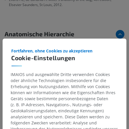
Elsevier Saunders, St Louis, 2012.
Anatomische Hierarchie
Fortfahren, ohne Cookies zu akzeptieren
Tieranatomie
Cookie-Einstellungen
Nervensystem
>
Zentrales Nervensystem
>
Gehirn
>
Vorderhirn
>
Zwischenhirn
>
Hypothalamus
>
IMAIOS und ausgewählte Dritte verwenden Cookies
Sektionen des Hypothalamus
>
oder ähnliche Technologien insbesondere für die
Kaudale hypothalamische Region
>
Erhebung von Nutzungsdaten. Mithilfe von Cookies
Kaudaler periventrikulärer Kern
können wir Informationen wie die Eigenschaften Ihres
Geräts sowie bestimmte personenbezogene Daten
Darunterliegende Strukturen:
Für dieses anatomische
(z. B. IP-Adressen, Navigations-, Nutzungs- oder
Teil gibt es keine zugehörigen Strukturen
Geolokalisierungsdaten, eindeutige Kennungen)
analysieren und speichern. Diese Daten werden zu
folgenden Zwecken verarbeitet: Analyse und
Verbesserung des Nutzererlebnisses und/oder unseres