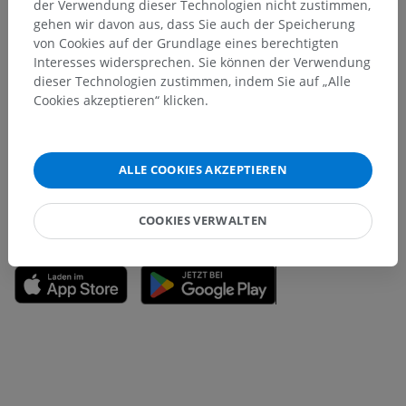
der Verwendung dieser Technologien nicht zustimmen,
gehen wir davon aus, dass Sie auch der Speicherung
von Cookies auf der Grundlage eines berechtigten
Interesses widersprechen. Sie können der Verwendung
Sie haben einen Fehler gefunden?
dieser Technologien zustimmen, indem Sie auf „Alle
Cookies akzeptieren“ klicken.
Sie können gerne eine Berichtigung, Übersetzung oder
inhaltliche Verbesserung vorschlagen.
Ein Problem melden
ALLE COOKIES AKZEPTIEREN
COOKIES VERWALTEN
HOLE SIE SICH DIE APP