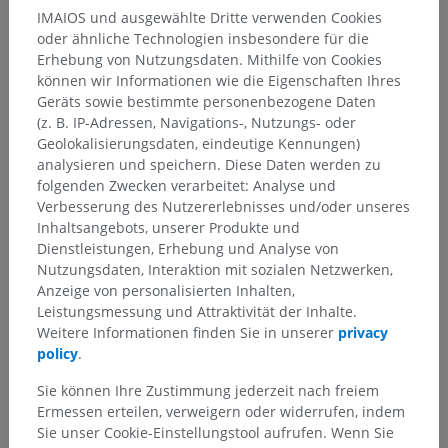
Sektionen des Hypothalamus
>
IMAIOS und ausgewählte Dritte verwenden Cookies
Kaudale hypothalamische Region
oder ähnliche Technologien insbesondere für die
Erhebung von Nutzungsdaten. Mithilfe von Cookies
Darunterliegende Strukturen:
können wir Informationen wie die Eigenschaften Ihres
Prämamillarischer Kern
Geräts sowie bestimmte personenbezogene Daten
Rückseitiges Hypothalamusgebiet
(z. B. IP-Adressen, Navigations-, Nutzungs- oder
Dorsocaudaler hypothalamischer Bereich
Geolokalisierungsdaten, eindeutige Kennungen)
analysieren und speichern. Diese Daten werden zu
Seitlicher hypothalamischer Kern
folgenden Zwecken verarbeitet: Analyse und
Perifornischer hypothalamischer Kern
Verbesserung des Nutzererlebnisses und/oder unseres
Kaudaler periventrikulärer Kern
Inhaltsangebots, unserer Produkte und
Medialer Brustkern
Dienstleistungen, Erhebung und Analyse von
Nutzungsdaten, Interaktion mit sozialen Netzwerken,
Seitlicher Brustkern
Anzeige von personalisierten Inhalten,
Leistungsmessung und Attraktivität der Inhalte.
Mehr anzeigen
Weitere Informationen finden Sie in unserer
privacy
policy
.
Sie können Ihre Zustimmung jederzeit nach freiem
Ermessen erteilen, verweigern oder widerrufen, indem
Sie unser Cookie-Einstellungstool aufrufen. Wenn Sie
Übersetzungen