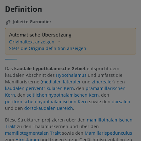
Definition
Juliette Garnodier
Automatische Übersetzung
Originaltext anzeigen
Stets die Originaldefinition anzeigen
Das
kaudale hypothalamische Gebiet
entspricht dem
kaudalen Abschnitt des
Hypothalamus
und umfasst die
Mamillariskerne (
medialer
,
lateraler
und
zinerealer
), den
kaudalen periventrikulären Kern
, den
prämamillarischen
Kern
, den
seitlichen hypothalamischen Kern
, den
perifornischen hypothalamischen Kern
sowie den
dorsalen
und den
dorsokaudalen Bereich
.
Diese Strukturen projizieren über den
mamillothalamischen
Trakt
zu den Thalamuskernen und über den
mamillotegmentalen Trakt
sowie den
Mamillarispedunculus
zum
Hirnstamm
und tragen so zur Gedächtnisregulation, zu