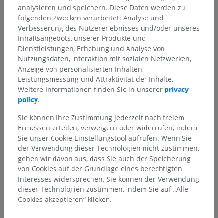
analysieren und speichern. Diese Daten werden zu
folgenden Zwecken verarbeitet: Analyse und
Verbesserung des Nutzererlebnisses und/oder unseres
Inhaltsangebots, unserer Produkte und
Dienstleistungen, Erhebung und Analyse von
Nutzungsdaten, Interaktion mit sozialen Netzwerken,
Anzeige von personalisierten Inhalten,
Leistungsmessung und Attraktivität der Inhalte.
Anatomische Hierarchie
Weitere Informationen finden Sie in unserer
privacy
policy
.
Tieranatomie
Sie können Ihre Zustimmung jederzeit nach freiem
Ermessen erteilen, verweigern oder widerrufen, indem
Nervensystem
>
Zentrales Nervensystem
>
Gehirn
>
Sie unser Cookie-Einstellungstool aufrufen. Wenn Sie
Vorderhirn
>
Zwischenhirn
>
Hypothalamus
>
der Verwendung dieser Technologien nicht zustimmen,
Mamillarkörper
gehen wir davon aus, dass Sie auch der Speicherung
von Cookies auf der Grundlage eines berechtigten
Darunterliegende Strukturen:
Für dieses anatomische
Interesses widersprechen. Sie können der Verwendung
Teil gibt es keine zugehörigen Strukturen
dieser Technologien zustimmen, indem Sie auf „Alle
Cookies akzeptieren“ klicken.