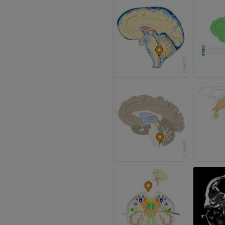
GRATIS
ATC de la extr
Visible Human Project
inferior
Fotografía
TAC
PREMIUM
PREMIUM
Pierna (arteria
TAC
GRATIS
Arteriografía 
inferiores
Angiografía
GRATIS