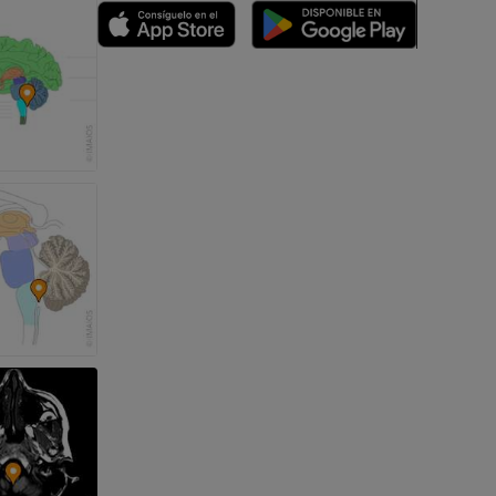
emidad
s y huesos)
de miembros