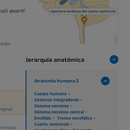
uli quarti
 medio
Jerarquía anatómica
Anatomía humana 2
Cuerpo humano
>
Sistemas integradores
>
Sistema nervioso
>
riginal
Sistema nervioso central
>
Encéfalo
>
Tronco encefálico
>
Cuarto ventrículo
>
entrículo