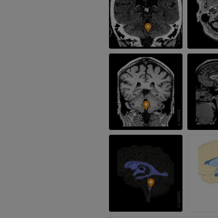
IRM del codo
IRM
IRM de la cade
IRM
PREMIUM
PREMIUM
IRM de la mano
IRM
IRM de la rodil
IRM
PREMIUM
PREMIUM
Radiografías del miembro
superior
Artrografía de 
Radiografía
Artrografía TC
PREMIUM
PREMIUM
Miembro superior
IRM del tobillo
Ilustraciones
IRM
PREMIUM
PREMIUM
Arteriografía de miembro
Antepié RM
superior
IRM
Angiografía
PREMIUM