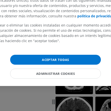
ificadores únicos). Estos datos se tratan con las siguientes finalida
Referencias
usuario y/o nuestra oferta de contenidos, productos y servicios, me
n con redes sociales, visualización de contenidos personalizados, r
This definition incorporates text from a
ara obtener más información, consulte nuestra
política de privacid
edition of Gray's Anatomy (20th U.S. edit
Anatomy of the Human Body, published 
ear o eliminar las cookies instaladas en cualquier momento acced
http://www.bartleby.com/107/).
uración de cookies. Si no permite el uso de estas tecnologías, co
MIEMBRO SUPERIOR
MIEMBRO INFERIOR
alquier almacenamiento de cookies basado en un interés legítimo.
ías haciendo clic en "aceptar todas".
IRM del miembro superior
Miembro inferi
Galería
IRM
Ilustraciones
PREMIUM
PREMIUM
ACEPTAR TODAS
IRM del hombro
Radiografías 
IRM
inferior
ADMINISTRAR COOKIES
Radiografía
PREMIUM
GRATIS
IRM del carpo
IRM
IRM del miembr
IRM
PREMIUM
PREMIUM