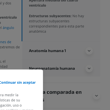
Apertura mediana del cuarto
l y dos
ventrículo
Estructuras subyacentes:
No hay
ventrículo
estructuras subyacentes
a
correspondientes para esta parte
el
ángulo
anatómica
enes de
 extremos de
Anatomía humana 1
, el
vidad
Neuroanatomía humana
lorraquídeo
Continuar sin aceptar
ecta?
Anatomía comparada en
ara medir la
animales
sticas de su
egación, uso o