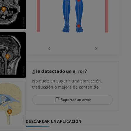
ra
la
‹
›
rodilla
¿Ha detectado un error?
No dude en sugerir una corrección,
traducción o mejora de contenido.
 y retropié
Reportar un error
DESCARGAR LA APLICACIÓN